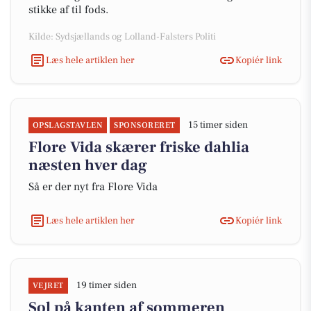
stikke af til fods.
Kilde: Sydsjællands og Lolland-Falsters Politi
Læs hele artiklen her
Kopiér link
15 timer siden
OPSLAGSTAVLEN
SPONSORERET
Flore Vida skærer friske dahlia
næsten hver dag
Så er der nyt fra Flore Vida
Læs hele artiklen her
Kopiér link
19 timer siden
VEJRET
Sol på kanten af sommeren