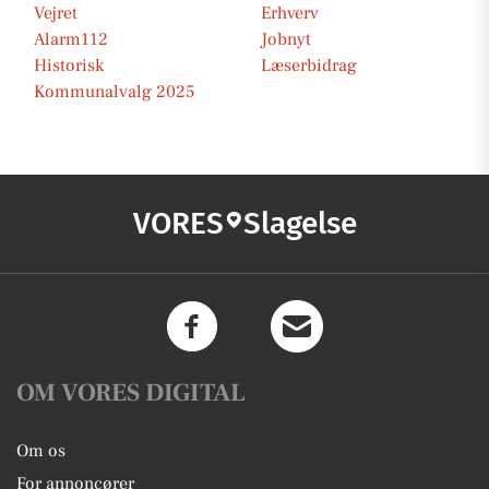
Vejret
Erhverv
Alarm112
Jobnyt
Historisk
Læserbidrag
Kommunalvalg 2025
VORES
Slagelse
OM VORES DIGITAL
Om os
For annoncører