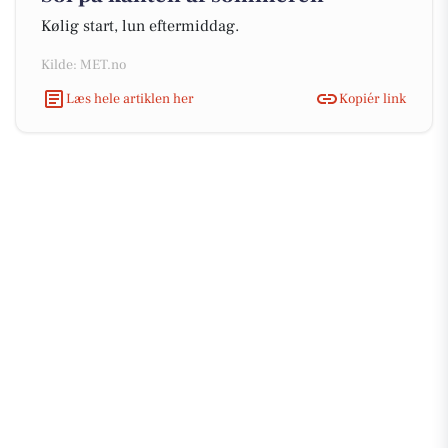
Kølig start, lun eftermiddag.
Kilde: MET.no
Læs hele artiklen her
Kopiér link