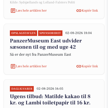
Kilde: Sydsjællands og Lolland-Falsters Politi
Læs hele artiklen her
Kopiér link
02-08-2026 18:04
OPSLAGSTAVLEN
SPONSORERET
PanzerMuseum East udvider
sæsonen til og med uge 42
Så er der nyt fra PanzerMuseum East
Læs hele artiklen her
Kopiér link
02-08-2026 16:05
DAGLIGVARER
Ugens tilbud: Matilde kakao til 8
kr. og Lambi toiletpapir til 16 kr.