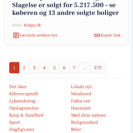
Slagelse er solgt for 5.217.500 - se
køberen og 13 andre solgte boliger
Kilde:
Boliga.dk
Læs hele artiklen her
Kopiér link
1
2
3
4
5
6
7
...
370
Det sker
Lokalt nyt
Erhvervsprofil
Mindeord
Lykønskning
Fakta om
Opslagstavlen
Husstand
Krop & Sundhed
Mød dine naboer
Sport
Boligmarked
Dagligvarer
Biler