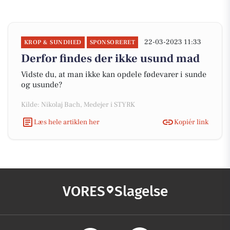
22-03-2023 11:33
KROP & SUNDHED
SPONSORERET
Derfor findes der ikke usund mad
Vidste du, at man ikke kan opdele fødevarer i sunde
og usunde?
Kilde: Nikolaj Bach, Medejer i STYRK
Læs hele artiklen her
Kopiér link
VORES
Slagelse