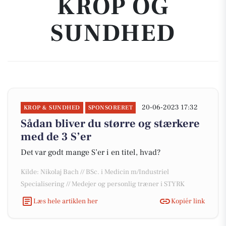
KROP OG
SUNDHED
20-06-2023 17:32
KROP & SUNDHED
SPONSORERET
Sådan bliver du større og stærkere
med de 3 S’er
Det var godt mange S’er i en titel, hvad?
Kilde: Nikolaj Bach // BSc. i Medicin m/Industriel
Specialisering // Medejer og personlig træner i STYRK
Læs hele artiklen her
Kopiér link