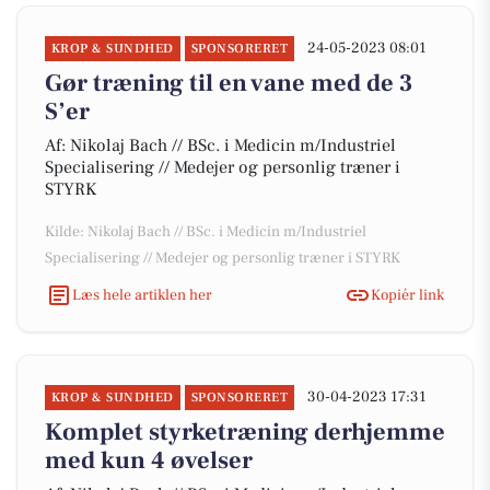
24-05-2023 08:01
KROP & SUNDHED
SPONSORERET
Gør træning til en vane med de 3
S’er
Af: Nikolaj Bach // BSc. i Medicin m/Industriel
Specialisering // Medejer og personlig træner i
STYRK
Kilde: Nikolaj Bach // BSc. i Medicin m/Industriel
Specialisering // Medejer og personlig træner i STYRK
Læs hele artiklen her
Kopiér link
30-04-2023 17:31
KROP & SUNDHED
SPONSORERET
Komplet styrketræning derhjemme
med kun 4 øvelser