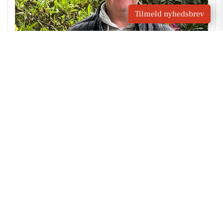
Tilmeld nyhedsbrev
Søren Lerche Rasmussen holder af
naturen, tempoet og Næsby Strand
Søren Lerche Rasmussen
Nominer en person du synes
fortjener et portræt
Klik her