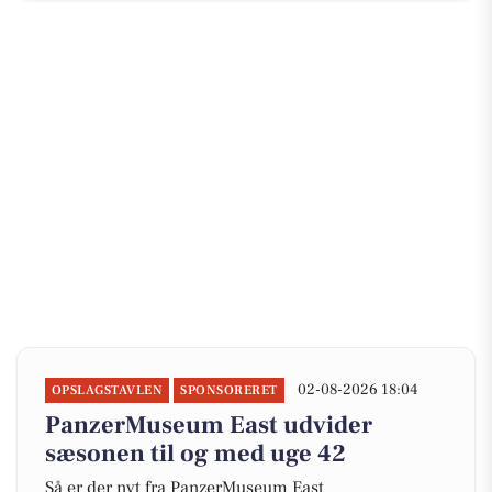
02-08-2026 18:04
OPSLAGSTAVLEN
SPONSORERET
PanzerMuseum East udvider
sæsonen til og med uge 42
Så er der nyt fra PanzerMuseum East