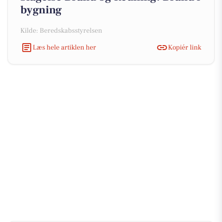
bygning
Kilde: Beredskabsstyrelsen
Læs hele artiklen her
Kopiér link