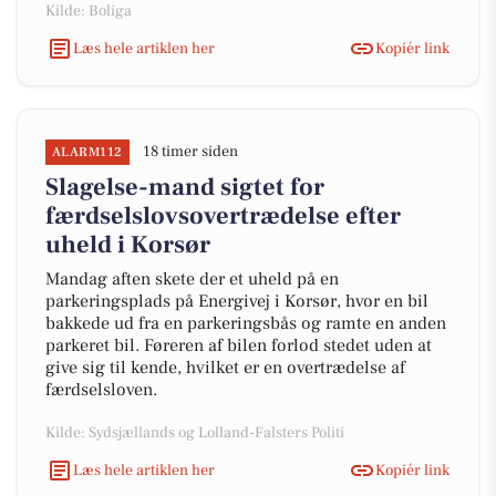
Kilde: Boliga
Læs hele artiklen her
Kopiér link
18 timer siden
ALARM112
Slagelse-mand sigtet for
færdselslovsovertrædelse efter
uheld i Korsør
Mandag aften skete der et uheld på en
parkeringsplads på Energivej i Korsør, hvor en bil
bakkede ud fra en parkeringsbås og ramte en anden
parkeret bil. Føreren af bilen forlod stedet uden at
give sig til kende, hvilket er en overtrædelse af
færdselsloven.
Kilde: Sydsjællands og Lolland-Falsters Politi
Læs hele artiklen her
Kopiér link