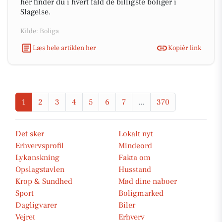
her finder du i hvert fald de billigste boliger i
Slagelse.
Kilde: Boliga
Læs hele artiklen her
Kopiér link
1
2
3
4
5
6
7
...
370
Det sker
Lokalt nyt
Erhvervsprofil
Mindeord
Lykønskning
Fakta om
Opslagstavlen
Husstand
Krop & Sundhed
Mød dine naboer
Sport
Boligmarked
Dagligvarer
Biler
Vejret
Erhverv