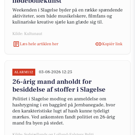
flødebollekunst
Weekenden i Slagelse byder på en række spændende
aktiviteter, som både musikelskere, filmfans og
kulinariske kreative sjæle kan glæde sig til.
Kilde: Kultunaut
Læs hele artiklen her
Kopiér link
03-08-2026 12:25
ALARM112
26-årig mand anholdt for
besiddelse af stoffer i Slagelse
Politiet i Slagelse modtog en anmeldelse om
hashrygning i en baggård på Jernbanegade, hvor
den karakteristiske lugt af hash kunne tydeligt
mærkes. Ved ankomsten fandt politiet en 26-årig
mand fra byen på stedet.
Kilde: Sydsjællands og Lolland-Falsters Politi