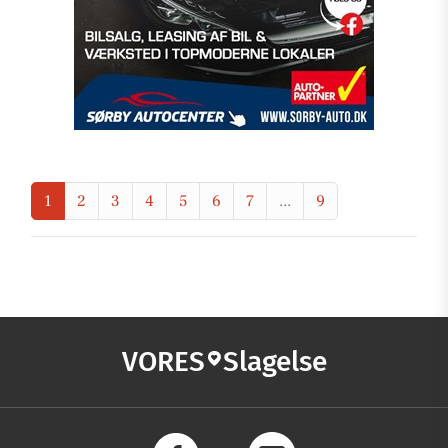
1
2
3
4
5
6
7
...
9
VORES
Slagelse