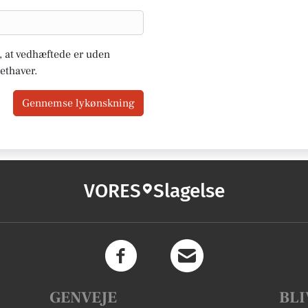
u, at vedhæftede er uden
ethaver.
Gennemse lykønskning
VORES
Slagelse
GENVEJE
BLI