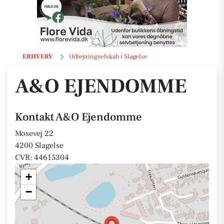
A&O Ejendomme
ERHVERV
Udlejningselskab i Slagelse
A&O EJENDOMME
Kontakt A&O Ejendomme
Mosevej 22
4200 Slagelse
CVR: 44615304
+
−