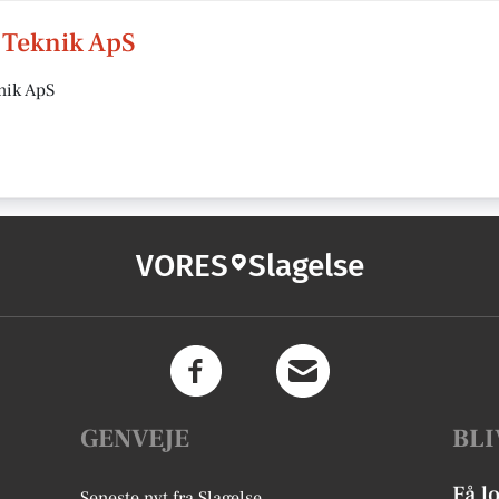
 Teknik ApS
nik ApS
VORES
Slagelse
GENVEJE
BLI
Få l
Seneste nyt fra Slagelse