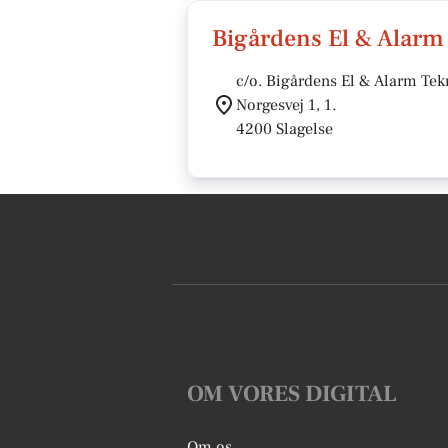
Bigårdens El & Alarm
c/o. Bigårdens El & Alarm Tek
Norgesvej 1, 1.
4200 Slagelse
OM VORES DIGITAL
Om os