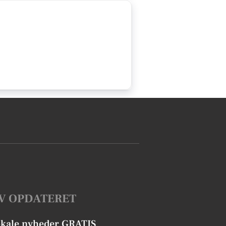
V OPDATERET
okale nyheder GRATIS