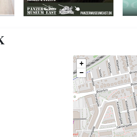
K
+
−