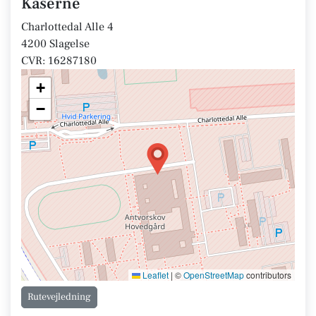
Kaserne
Charlottedal Alle 4
4200 Slagelse
CVR: 16287180
+
−
Leaflet
|
©
OpenStreetMap
contributors
Rutevejledning