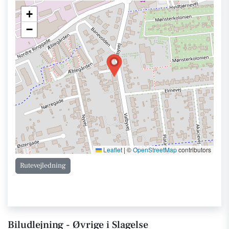
+
−
Leaflet
|
©
OpenStreetMap
contributors
Rutevejledning
Biludlejning - Øvrige i Slagelse