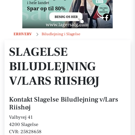
Slagelse Biludlejning v/Lars Riishøj
ERHVERV
Biludlejning i Slagelse
SLAGELSE
BILUDLEJNING
V/LARS RIISHØJ
Kontakt Slagelse Biludlejning v/Lars
Riishøj
Valbyvej 41
4200 Slagelse
CVR: 25828658