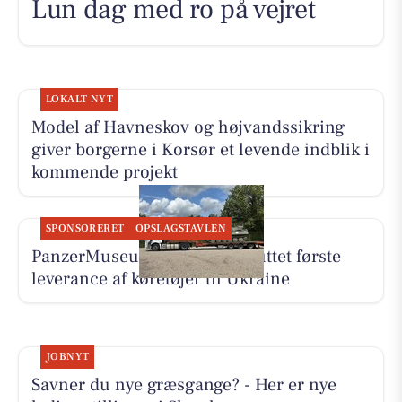
Lun dag med ro på vejret
LOKALT NYT
Model af Havneskov og højvandssikring
giver borgerne i Korsør et levende indblik i
kommende projekt
SPONSORERET
OPSLAGSTAVLEN
PanzerMuseum East har afsluttet første
leverance af køretøjer til Ukraine
JOBNYT
Savner du nye græsgange? - Her er nye