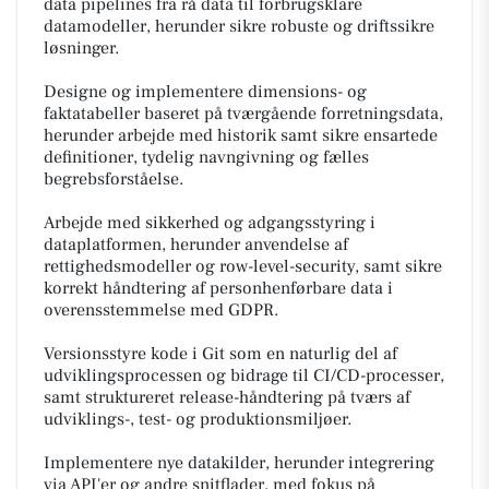
data pipelines fra rå data til forbrugsklare
datamodeller, herunder sikre robuste og driftssikre
løsninger.
Designe og implementere dimensions- og
faktatabeller baseret på tværgående forretningsdata,
herunder arbejde med historik samt sikre ensartede
definitioner, tydelig navngivning og fælles
begrebsforståelse.
Arbejde med sikkerhed og adgangsstyring i
dataplatformen, herunder anvendelse af
rettighedsmodeller og row-level-security, samt sikre
korrekt håndtering af personhenførbare data i
overensstemmelse med GDPR.
Versionsstyre kode i Git som en naturlig del af
udviklingsprocessen og bidrage til CI/CD-processer,
samt struktureret release-håndtering på tværs af
udviklings-, test- og produktionsmiljøer.
Implementere nye datakilder, herunder integrering
via API'er og andre snitflader, med fokus på