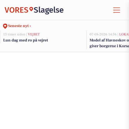
VORES
Slagelse
Seneste nyt ›
13 timer siden |
VEJRET
07-08-2026 14:36 |
LOKA
Lun dag med ro på vejret
Model af Havneskov o
giver borgerne i Korsø
kommende projekt