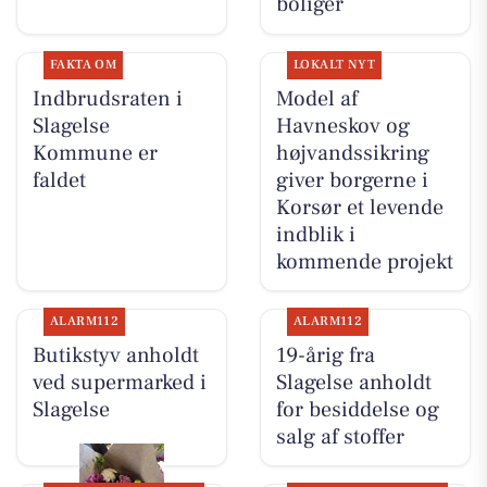
boliger
FAKTA OM
LOKALT NYT
Indbrudsraten i
Model af
Slagelse
Havneskov og
Kommune er
højvandssikring
faldet
giver borgerne i
Korsør et levende
indblik i
kommende projekt
ALARM112
ALARM112
Butikstyv anholdt
19-årig fra
ved supermarked i
Slagelse anholdt
Slagelse
for besiddelse og
salg af stoffer