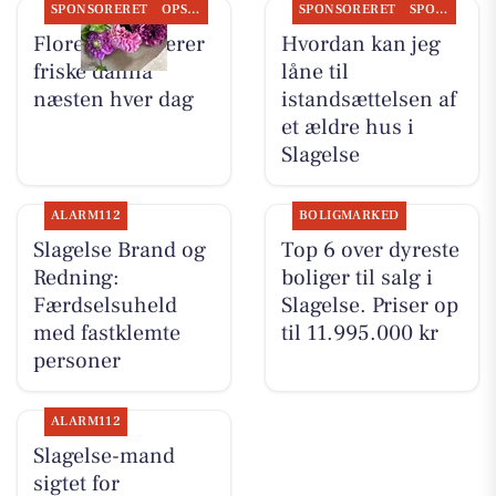
SPONSORERET
OPSLAGSTAVLEN
SPONSORERET
SPONSORERET INDHOLD
Flore Vida skærer
Hvordan kan jeg
friske dahlia
låne til
næsten hver dag
istandsættelsen af
et ældre hus i
Slagelse
ALARM112
BOLIGMARKED
Slagelse Brand og
Top 6 over dyreste
Redning:
boliger til salg i
Færdselsuheld
Slagelse. Priser op
med fastklemte
til 11.995.000 kr
personer
ALARM112
Slagelse-mand
sigtet for