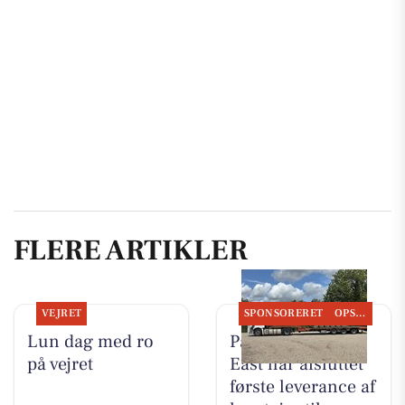
FLERE ARTIKLER
VEJRET
SPONSORERET
OPSLAGSTAVLEN
Lun dag med ro
PanzerMuseum
på vejret
East har afsluttet
første leverance af