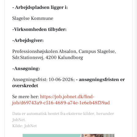
- Arbejdspladsen ligger i:
Slagelse Kommune
-Virksomheden tilbyder:
-Arbejdsgiver:
Professionshøjskolen Absalon, Campus Slagelse,
Sdr.Stationsvej, 4200 Kalundborg
-Ansøgning:
Ansøgningsfrist: 10-06-2026;
- ansøgningsfristen er
overskredet
Se mere her:
https://job.jobnet.dk/find-
job/d69743a9-c516-4689-a74e-1e6eb48f39ad
Data er automatisk hentet fra eksterne kilder, herunder
JobNet.
Kilde: JobNet