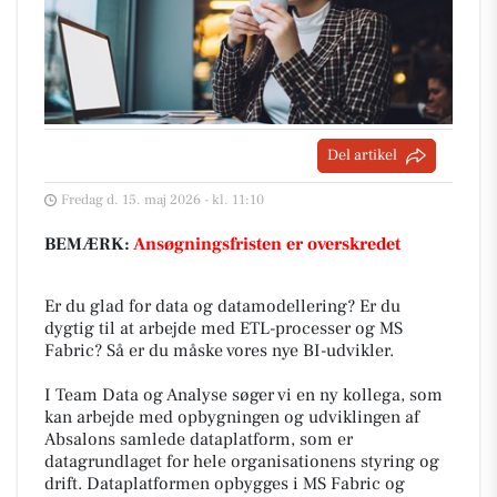
Del artikel
Fredag d. 15. maj 2026 - kl. 11:10
BEMÆRK:
Ansøgningsfristen er overskredet
Er du glad for data og datamodellering? Er du
dygtig til at arbejde med ETL-processer og MS
Fabric? Så er du måske vores nye BI-udvikler.
I Team Data og Analyse søger vi en ny kollega, som
kan arbejde med opbygningen og udviklingen af
Absalons samlede dataplatform, som er
datagrundlaget for hele organisationens styring og
drift. Dataplatformen opbygges i MS Fabric og