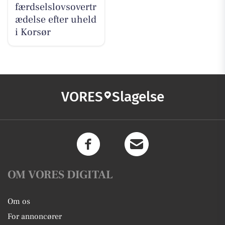
færdselslovsovertr
ædelse efter uheld
i Korsør
VORES
Slagelse
OM VORES DIGITAL
Om os
For annoncører