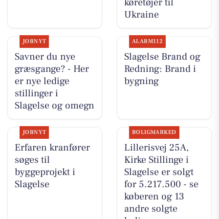
køretøjer til
Ukraine
JOBNYT
ALARM112
Savner du nye
Slagelse Brand og
græsgange? - Her
Redning: Brand i
er nye ledige
bygning
stillinger i
Slagelse og omegn
JOBNYT
BOLIGMARKED
Erfaren kranfører
Lillerisvej 25A,
søges til
Kirke Stillinge i
byggeprojekt i
Slagelse er solgt
Slagelse
for 5.217.500 - se
køberen og 13
andre solgte