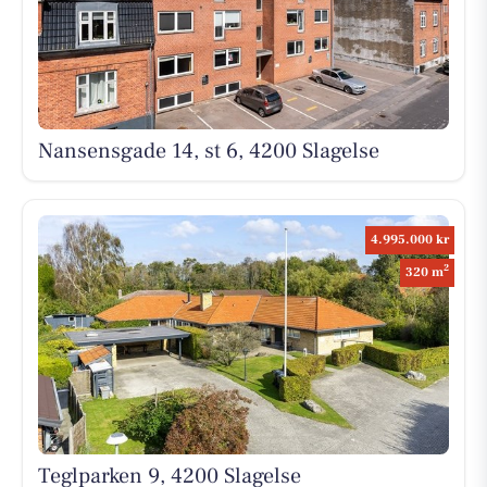
Nansensgade 14, st 6, 4200 Slagelse
4.995.000 kr
2
320 m
Teglparken 9, 4200 Slagelse