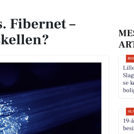
llen?
. Fibernet –
ME
skellen?
AR
BO
Lill
Slag
se k
boli
AL
19-å
besi