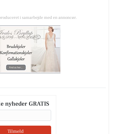
 produceret i samarbejde med en annoncør.
le nyheder GRATIS
Tilmeld