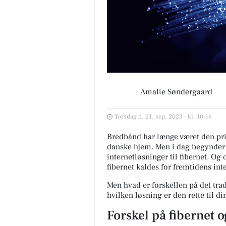
Amalie Søndergaard
Torsdag d. 21. sep. 2023 - kl. 10:16
Bredbånd har længe været den prim
danske hjem. Men i dag begynder f
internetløsninger til fibernet. Og 
fibernet kaldes for fremtidens in
Men hvad er forskellen på det tra
hvilken løsning er den rette til d
Forskel på fibernet 