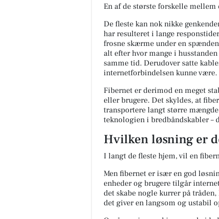
En af de største forskelle mellem 
De fleste kan nok nikke genkenden
har resulteret i lange responstide
frosne skærme under en spændende
alt efter hvor mange i husstanden
samme tid. Derudover satte kable
internetforbindelsen kunne være.
Fibernet er derimod en meget stab
eller brugere. Det skyldes, at fib
transportere langt større mængde
teknologien i bredbåndskabler – de
Hvilken løsning er d
I langt de fleste hjem, vil en fibe
Men fibernet er især en god løsnin
enheder og brugere tilgår interne
det skabe nogle kurrer på tråden,
det giver en langsom og ustabil op