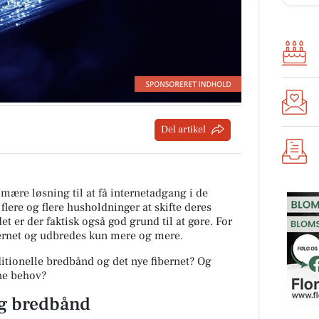
Del artikel
ære løsning til at få internetadgang i de
lere og flere husholdninger at skifte deres
det er der faktisk også god grund til at gøre. For
ternet og udbredes kun mere og mere.
ditionelle bredbånd og det nye fibernet? Og
ine behov?
og bredbånd