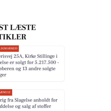
ST LÆSTE
TIKLER
LIGMARKED
erisvej 25A, Kirke Stillinge i
else er solgt for 5.217.500 -
øberen og 13 andre solgte
ger
ARM112
rig fra Slagelse anholdt for
ddelse og salg af stoffer