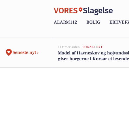
VORES
Slagelse
ALARM112
BOLIG
ERHVER
11 timer siden |
LOKALT NYT
Seneste nyt ›
Model af Havneskov og højvandss
giver borgerne i Korsør et levende
i kommende projekt