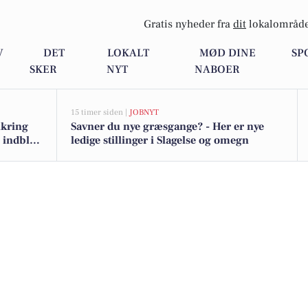
Gratis nyheder fra
dit
lokalområde
V
DET
LOKALT
MØD DINE
SP
SKER
NYT
NABOER
15 timer siden |
JOBNYT
ikring
Savner du nye græsgange? - Her er nye
 indblik
ledige stillinger i Slagelse og omegn