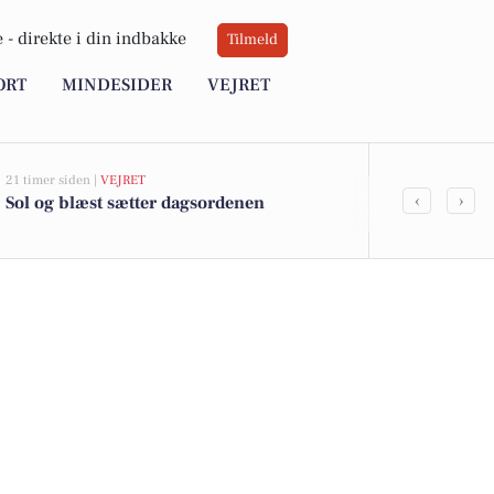
 -
direkte i din indbakke
Tilmeld
ORT
MINDESIDER
VEJRET
21 timer siden |
VEJRET
06-08-2026 09:15
‹
›
Sol og blæst sætter dagsordenen
Butikstyv an
Slagelse