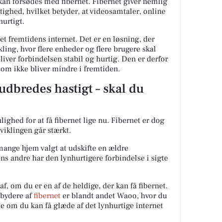
n forsødes med fibernet. Fibernet giver nemlig
ghed, hvilket betyder, at videosamtaler, online
hurtigt.
et fremtidens internet. Det er en løsning, der
kling, hvor flere enheder og flere brugere skal
bliver forbindelsen stabil og hurtig. Den er derfor
som ikke bliver mindre i fremtiden.
udbredes hastigt – skal du
lighed for at få fibernet lige nu. Fibernet er dog
iklingen går stærkt.
mange hjem valgt at udskifte en ældre
ns andre har den lynhurtigere forbindelse i sigte
af, om du er en af de heldige, der kan få fibernet.
dbydere af
fibernet
er blandt andet Waoo, hvor du
se om du kan få glæde af det lynhurtige internet