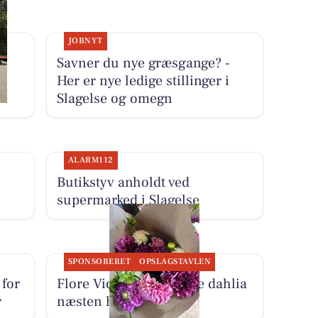
JOBNYT
Savner du nye græsgange? -
Her er nye ledige stillinger i
Slagelse og omegn
ALARM112
Butikstyv anholdt ved
supermarked i Slagelse
SPONSORERET
OPSLAGSTAVLEN
 for
Flore Vida skærer friske dahlia
r
næsten hver dag