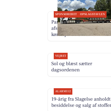
SPONSORERET
OPSLAGSTAVLEN
PanzerMuseum East har
afsluttet første leverance af
køretøjer til Ukraine
VEJRET
Sol og blæst sætter
dagsordenen
ALARM112
19-årig fra Slagelse anholdt
besiddelse og salg af stoffe