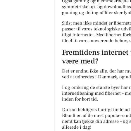
Også gaming og hjemmearbejde ka
symmetriske up- og downloadhasti
gaming og deling af filer sker lyn
Sidst men ikke mindst er fibernett
passer til vores teknologiske udvi
tilgå internettet. Med fibernet for
ideel til vores nuværende behov, 
Fremtidens internet 
være med?
Det er endnu ikke alle, der har mu
ved at udbredes i Danmark, og udv
I og omkring de største byer har 
internetløsning med fibernet – me
inden for kort tid.
Du kan heldigvis hurtigt finde ud 
Blandt en af de mest populære u
nemt kan tjekke din adresse – og 
allerede i dag!