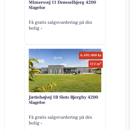
Mimersvej 11 Drøsselbjerg 4200
Slagelse
Få gratis salgsvurdering på din
bolig ›
6.495.000 kr
2
172 m
Jættehøjvej 1B Slots Bjergby 4200
Slagelse
Få gratis salgsvurdering på din
bolig ›