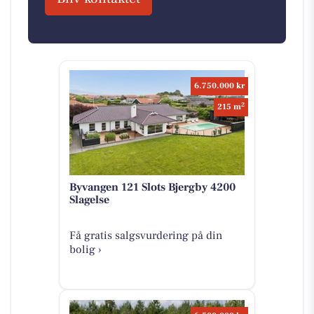
6.750.000 kr
2
215 m
Byvangen 121 Slots Bjergby 4200
Slagelse
Få gratis salgsvurdering på din
bolig ›