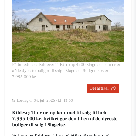
På billedet ses Kildevej 11 Fårdrup 4200 Slagelse, som er en
af de dyreste boliger til salg i Slagelse. Boligen koster
7.995.000 kr.
Del artikel
Lørdag d. 04. jul. 2026 - kl. 13:00
Kildevej 11 er netop kommet til salg til hele
7.995.000 kr, hvilket gør den til en af de dyreste
boliger til salg i Slagelse.
Villaen på Kildevej 11 er på 500 m² og kom på