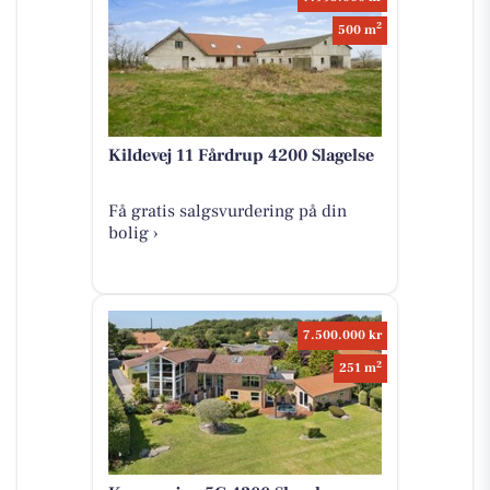
2
500 m
Kildevej 11 Fårdrup 4200 Slagelse
Få gratis salgsvurdering på din
bolig ›
7.500.000 kr
2
251 m