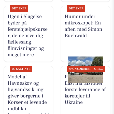
DET SKER
DET SKER
Ugen i Slagelse
Humor under
byder på
mikroskopet: En
førstehjælpskurse
aften med Simon
r, demensvenlig
Buchwald
fællessang,
filmvisninger og
meget mere
LOKALT NYT
SPONSORERET
OPSLAGSTAVLEN
Model af
PanzerMuseum
Havneskov og
East har afsluttet
højvandssikring
første leverance af
giver borgerne i
køretøjer til
Korsør et levende
Ukraine
indblik i