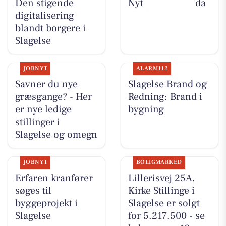
Den stigende
Nyt fra Flore Vida
digitalisering
blandt borgere i
Slagelse
JOBNYT
ALARM112
Savner du nye
Slagelse Brand og
græsgange? - Her
Redning: Brand i
er nye ledige
bygning
stillinger i
Slagelse og omegn
JOBNYT
BOLIGMARKED
Erfaren kranfører
Lillerisvej 25A,
søges til
Kirke Stillinge i
byggeprojekt i
Slagelse er solgt
Slagelse
for 5.217.500 - se