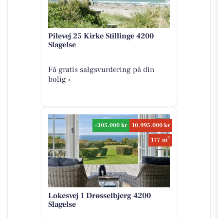
Pilevej 25 Kirke Stillinge 4200
Slagelse
Få gratis salgsvurdering på din
bolig ›
-305.000 kr
10.995.000 kr
2
177 m
Lokesvej 1 Drøsselbjerg 4200
Slagelse