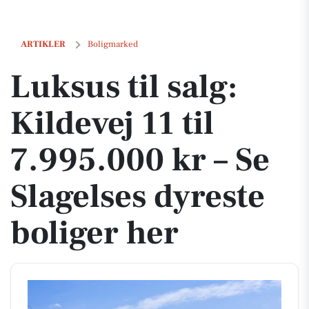
Luksus til salg: Kildevej 11 til 7.995.000 kr – Se Slagelses dyreste bol
ARTIKLER
Boligmarked
Luksus til salg:
Kildevej 11 til
7.995.000 kr – Se
Slagelses dyreste
boliger her