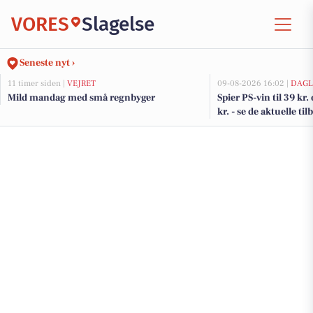
VORES
Slagelse
Seneste nyt ›
11 timer siden |
VEJRET
09-08-2026 16:02 |
DAGL
Mild mandag med små regnbyger
Spier PS-vin til 39 kr.
kr. - se de aktuelle t