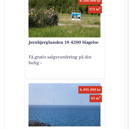
6.500.000 kr
2
173 m
Jernbjerglunden 18 4200 Slagelse
Få gratis salgsvurdering på din
bolig ›
6.495.000 kr
2
83 m