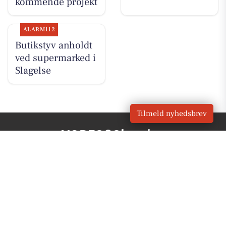
kommende projekt
ALARM112
Butikstyv anholdt
ved supermarked i
Slagelse
Tilmeld nyhedsbrev
VORES
Slagelse
OM VORES DIGITAL