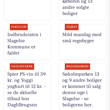
køberen og 13
andre solgte
boliger
FAKTA OM
VEJRET
Indbrudsraten i
Mild mandag med
Slagelse
små regnbyger
Kommune er
faldet
DAGLIGVARER
BOLIGMARKED
Spier PS-vin til 39
Søholmparken 13
kr. og Yoggi
og 9 andre boliger
yoghurt til 12 kr. -
er kommet til salg
se de aktuelle
denne uge i
tilbud hos
Slagelse - se
DagliBrugsen
boligerne her.