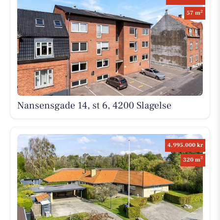
2
57 m
Nansensgade 14, st 6, 4200 Slagelse
4.995.000 kr
2
320 m