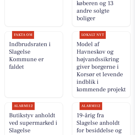
køberen og 13
andre solgte
boliger
FAKTA OM
LOKALT NYT
Indbrudsraten i
Model af
Slagelse
Havneskov og
Kommune er
højvandssikring
faldet
giver borgerne i
Korsør et levende
indblik i
kommende projekt
ALARM112
ALARM112
Butikstyv anholdt
19-årig fra
ved supermarked i
Slagelse anholdt
Slagelse
for besiddelse og