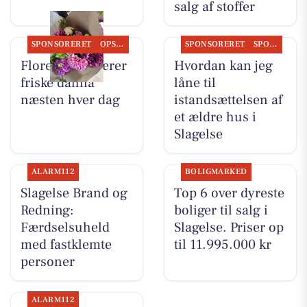
salg af stoffer
SPONSORERET
OPSLAGSTAVLEN
SPONSORERET
SPONSORERET INDHOLD
Flore Vida skærer
Hvordan kan jeg
friske dahlia
låne til
næsten hver dag
istandsættelsen af
et ældre hus i
Slagelse
ALARM112
BOLIGMARKED
Slagelse Brand og
Top 6 over dyreste
Redning:
boliger til salg i
Færdselsuheld
Slagelse. Priser op
med fastklemte
til 11.995.000 kr
personer
ALARM112