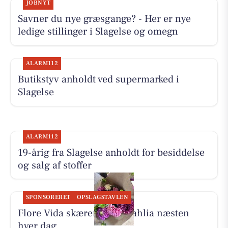
JOBNYT
Savner du nye græsgange? - Her er nye
ledige stillinger i Slagelse og omegn
ALARM112
Butikstyv anholdt ved supermarked i
Slagelse
ALARM112
19-årig fra Slagelse anholdt for besiddelse
og salg af stoffer
SPONSORERET
OPSLAGSTAVLEN
Flore Vida skærer friske dahlia næsten
hver dag