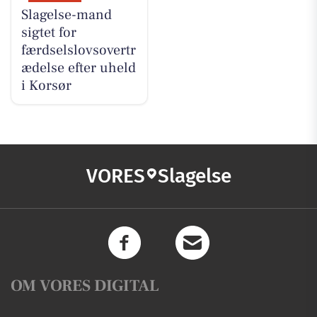
Slagelse-mand
sigtet for
færdselslovsovertr
ædelse efter uheld
i Korsør
VORES
Slagelse
OM VORES DIGITAL