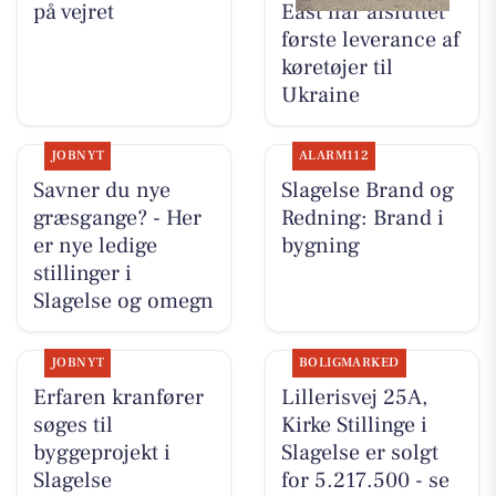
på vejret
East har afsluttet
første leverance af
køretøjer til
Ukraine
JOBNYT
ALARM112
Savner du nye
Slagelse Brand og
græsgange? - Her
Redning: Brand i
er nye ledige
bygning
stillinger i
Slagelse og omegn
JOBNYT
BOLIGMARKED
Erfaren kranfører
Lillerisvej 25A,
søges til
Kirke Stillinge i
byggeprojekt i
Slagelse er solgt
Slagelse
for 5.217.500 - se