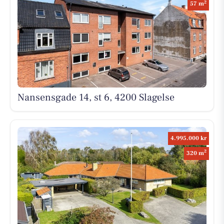
2
57 m
Nansensgade 14, st 6, 4200 Slagelse
4.995.000 kr
2
320 m