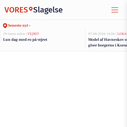
VORES
Slagelse
Seneste nyt ›
19 timer siden |
VEJRET
07-08-2026 14:36 |
LOKA
Lun dag med ro på vejret
Model af Havneskov o
giver borgerne i Korsø
kommende projekt