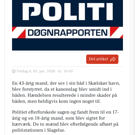
Del artikel
Fredag d. 02. jan. 2026 - kl. 10:45
En 43-årig mand, der sov i sin båd i Skælskør havn,
blev forstyrret, da et kanonslag blev smidt ind i
båden. Hændelsen resulterede i mindre skader på
båden, men heldigvis kom ingen noget til.
Politiet efterforskede sagen og fandt frem til en 17-
årig og en 18-årig mand, som blev sigtet for
hærværk. De to mænd blev efterfølgende afhørt på
politistationen i Slagelse.