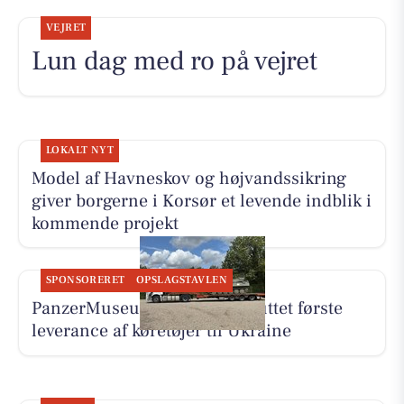
VEJRET
Lun dag med ro på vejret
LOKALT NYT
Model af Havneskov og højvandssikring
giver borgerne i Korsør et levende indblik i
kommende projekt
SPONSORERET
OPSLAGSTAVLEN
PanzerMuseum East har afsluttet første
leverance af køretøjer til Ukraine