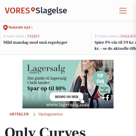
VORES
Slagelse
Seneste nyt ›
8 timer siden |
VEJRET
21 timer siden |
DAGLIGV
Mild mandag med små regnbyger
Spier PS-vin til 39 kr.
kr. - se de aktuelle t
Only Curves præsenterer nye elegante bluser til hverdagsbrug
ARTIKLER
Opslagstavlen
Only Curves