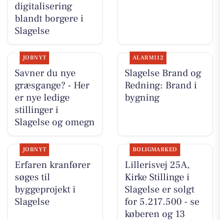
digitalisering
blandt borgere i
Slagelse
JOBNYT
ALARM112
Savner du nye
Slagelse Brand og
græsgange? - Her
Redning: Brand i
er nye ledige
bygning
stillinger i
Slagelse og omegn
JOBNYT
BOLIGMARKED
Erfaren kranfører
Lillerisvej 25A,
søges til
Kirke Stillinge i
byggeprojekt i
Slagelse er solgt
Slagelse
for 5.217.500 - se
køberen og 13