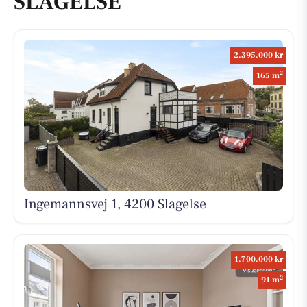
SLAGELSE
2.395.000 kr
2
165 m
Ingemannsvej 1, 4200 Slagelse
1.700.000 kr
2
91 m