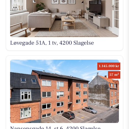
Løvegade 51A, 1 tv, 4200 Slagelse
1.145.000 kr
2
57 m
Nansensgade 14, st 6, 4200 Slagelse