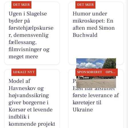
DET SKER
DET SKER
Ugen i Slagelse
Humor under
byder på
mikroskopet: En
førstehjælpskurse
aften med Simon
r, demensvenlig
Buchwald
fællessang,
filmvisninger og
meget mere
LOKALT NYT
SPONSORERET
OPSLAGSTAVLEN
Model af
PanzerMuseum
Havneskov og
East har afsluttet
højvandssikring
første leverance af
giver borgerne i
køretøjer til
Korsør et levende
Ukraine
indblik i
kommende projekt