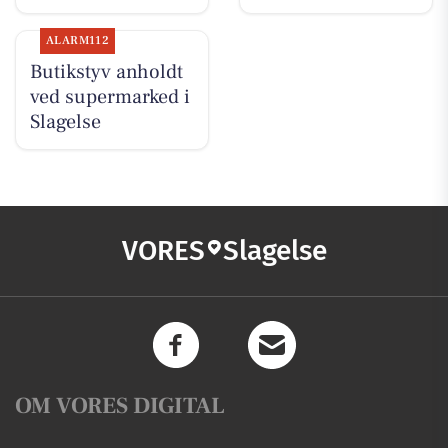
ALARM112
Butikstyv anholdt
ved supermarked i
Slagelse
VORES
Slagelse
OM VORES DIGITAL