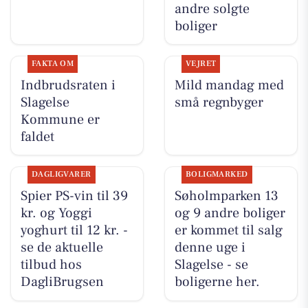
andre solgte
boliger
FAKTA OM
VEJRET
Indbrudsraten i
Mild mandag med
Slagelse
små regnbyger
Kommune er
faldet
DAGLIGVARER
BOLIGMARKED
Spier PS-vin til 39
Søholmparken 13
kr. og Yoggi
og 9 andre boliger
yoghurt til 12 kr. -
er kommet til salg
se de aktuelle
denne uge i
tilbud hos
Slagelse - se
DagliBrugsen
boligerne her.