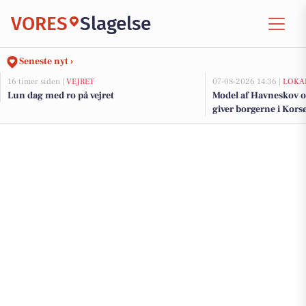
VORES
Slagelse
Seneste nyt ›
16 timer siden |
VEJRET
07-08-2026 14:36 |
LOKA
Lun dag med ro på vejret
Model af Havneskov o
giver borgerne i Korsø
kommende projekt