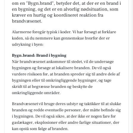
om en "Bygn.brand", betyder det, at der er en brand i
en bygning, og det er en alvorlig nødsituation, som
kræver en hurtig og koordineret reaktion fra
brandvæsenet.
Alarmerne foregår typisk i koder. Vi har forsøgt at forklare
koden, så du nemmere kan gennemskue hvorfor der er
udrykning i byen:
Bygn.brand: Brand i bygning
Når brandvæsenet ankommer til stedet, vil de undersøge
bygningen og forsøge at lokalisere branden. De vil også
vurdere risikoen for, at branden spreder sig til andre dele af
bygningen eller til omkringliggende bygninger, og tage
skridt til at begrænse branden og beskytte de
omkringliggende områder.
Brandvæsenet vil bruge deres udstyr og taktikker til at slukke
branden og redde eventuelle personer, der måtte befinde sig
i bygningen. De vil også sikre, at der ikke er nogen fare for
gaslækager, eksplosioner eller andre farlige situationer, der
kan opstå som følge af branden.