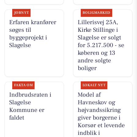
JOBNYT
BOLIGMARKED
Erfaren kranfører
Lillerisvej 25A,
søges til
Kirke Stillinge i
byggeprojekt i
Slagelse er solgt
Slagelse
for 5.217.500 - se
køberen og 13
andre solgte
boliger
FAKTA OM
LOKALT NYT
Indbrudsraten i
Model af
Slagelse
Havneskov og
Kommune er
højvandssikring
faldet
giver borgerne i
Korsør et levende
indblik i