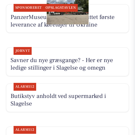
SPONSORERET
OPSLAGSTAVLEN
PanzerMuseum East har afsluttet første
leverance af køretøjer til Ukraine
JOBNYT
Savner du nye græsgange? - Her er nye
ledige stillinger i Slagelse og omegn
ALARM112
Butikstyv anholdt ved supermarked i
Slagelse
ALARM112