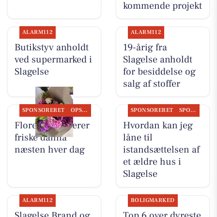
kommende projekt
ALARM112
ALARM112
Butikstyv anholdt
19-årig fra
ved supermarked i
Slagelse anholdt
Slagelse
for besiddelse og
salg af stoffer
SPONSORERET
OPSLAGSTAVLEN
SPONSORERET
SPONSORERET INDHOLD
Flore Vida skærer
Hvordan kan jeg
friske dahlia
låne til
næsten hver dag
istandsættelsen af
et ældre hus i
Slagelse
ALARM112
BOLIGMARKED
Slagelse Brand og
Top 6 over dyreste