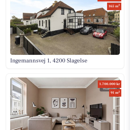
2
165 m
Ingemannsvej 1, 4200 Slagelse
1.700.000 kr
2
91 m