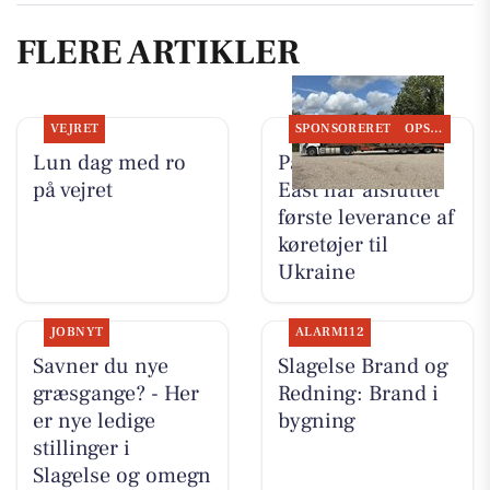
FLERE ARTIKLER
VEJRET
SPONSORERET
OPSLAGSTAVLEN
Lun dag med ro
PanzerMuseum
på vejret
East har afsluttet
første leverance af
køretøjer til
Ukraine
JOBNYT
ALARM112
Savner du nye
Slagelse Brand og
græsgange? - Her
Redning: Brand i
er nye ledige
bygning
stillinger i
Slagelse og omegn