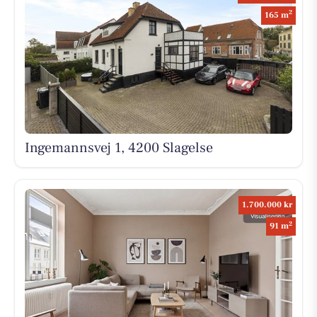
2
165 m
Ingemannsvej 1, 4200 Slagelse
1.700.000 kr
2
91 m