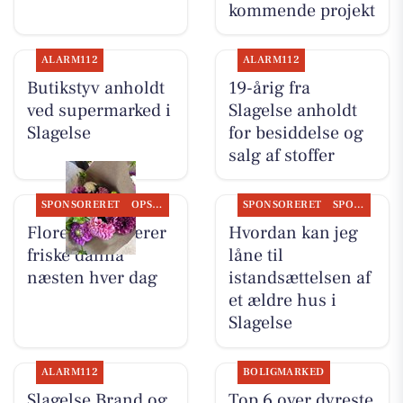
kommende projekt
ALARM112
ALARM112
Butikstyv anholdt
19-årig fra
ved supermarked i
Slagelse anholdt
Slagelse
for besiddelse og
salg af stoffer
SPONSORERET
OPSLAGSTAVLEN
SPONSORERET
SPONSORERET INDHOLD
Flore Vida skærer
Hvordan kan jeg
friske dahlia
låne til
næsten hver dag
istandsættelsen af
et ældre hus i
Slagelse
ALARM112
BOLIGMARKED
Slagelse Brand og
Top 6 over dyreste