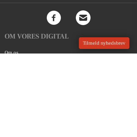
OM VORES DIGITAL
Tilmeld nyhedsbrev
Om os
For annoncører
Vilkår og Privatlivspolitik
Kontakt VORES Digital
Administrer samtykke
GENVEJE
Seneste nyt fra Slagelse
Vores lokale erhverv