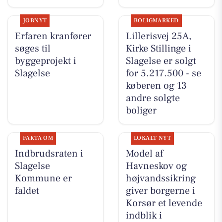
JOBNYT
BOLIGMARKED
Erfaren kranfører
Lillerisvej 25A,
søges til
Kirke Stillinge i
byggeprojekt i
Slagelse er solgt
Slagelse
for 5.217.500 - se
køberen og 13
andre solgte
boliger
FAKTA OM
LOKALT NYT
Indbrudsraten i
Model af
Slagelse
Havneskov og
Kommune er
højvandssikring
faldet
giver borgerne i
Korsør et levende
indblik i