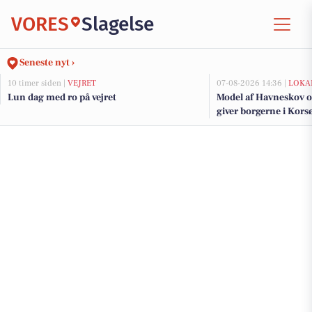
VORES
Slagelse
Seneste nyt ›
10 timer siden |
VEJRET
07-08-2026 14:36 |
LOKA
Lun dag med ro på vejret
Model af Havneskov o
giver borgerne i Korsø
kommende projekt