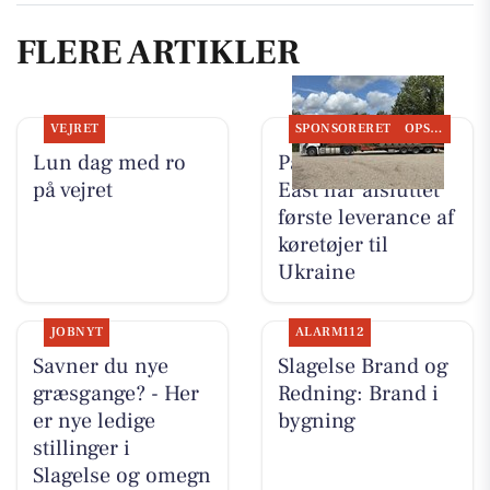
FLERE ARTIKLER
VEJRET
SPONSORERET
OPSLAGSTAVLEN
Lun dag med ro
PanzerMuseum
på vejret
East har afsluttet
første leverance af
køretøjer til
Ukraine
JOBNYT
ALARM112
Savner du nye
Slagelse Brand og
græsgange? - Her
Redning: Brand i
er nye ledige
bygning
stillinger i
Slagelse og omegn