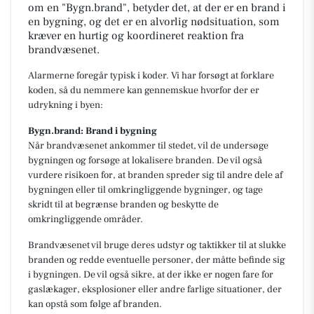
om en "Bygn.brand", betyder det, at der er en brand i
en bygning, og det er en alvorlig nødsituation, som
kræver en hurtig og koordineret reaktion fra
brandvæsenet.
Alarmerne foregår typisk i koder. Vi har forsøgt at forklare
koden, så du nemmere kan gennemskue hvorfor der er
udrykning i byen:
Bygn.brand: Brand i bygning
Når brandvæsenet ankommer til stedet, vil de undersøge
bygningen og forsøge at lokalisere branden. De vil også
vurdere risikoen for, at branden spreder sig til andre dele af
bygningen eller til omkringliggende bygninger, og tage
skridt til at begrænse branden og beskytte de
omkringliggende områder.
Brandvæsenet vil bruge deres udstyr og taktikker til at slukke
branden og redde eventuelle personer, der måtte befinde sig
i bygningen. De vil også sikre, at der ikke er nogen fare for
gaslækager, eksplosioner eller andre farlige situationer, der
kan opstå som følge af branden.