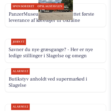
SPONSORERET
OPSLAGSTAVLEN
PanzerMuseum East har afsluttet første
leverance af køretøjer til Ukraine
JOBNYT
Savner du nye græsgange? - Her er nye
ledige stillinger i Slagelse og omegn
ALARM112
Butikstyv anholdt ved supermarked i
Slagelse
ALARM112