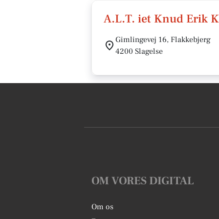
A.L.T. iet Knud Erik 
Gimlingevej 16, Flakkebjerg
4200 Slagelse
OM VORES DIGITAL
Om os