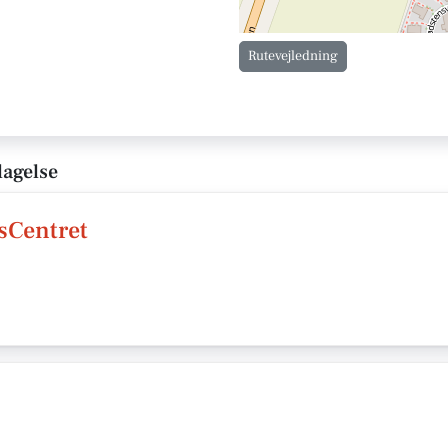
Rutevejledning
lagelse
sCentret