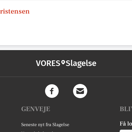
Kristensen
VORES
Slagelse
GENVEJE
BLI
Få l
Seneste nyt fra Slagelse