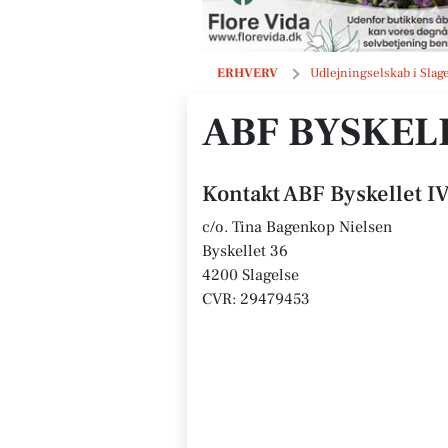
ABF Byskellet IV
ERHVERV
Udlejningselskab i Slag
ABF BYSKEL
Kontakt ABF Byskellet I
c/o. Tina Bagenkop Nielsen
Byskellet 36
4200 Slagelse
CVR: 29479453