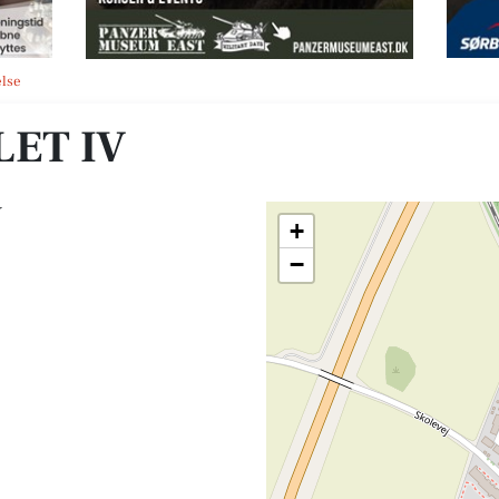
else
LET IV
V
+
−