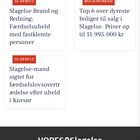
ALARM112
BOLIGMARKED
Slagelse Brand og
Top 6 over dyreste
Redning:
boliger til salg i
Færdselsuheld
Slagelse. Priser op
med fastklemte
til 11.995.000 kr
personer
ALARM112
Slagelse-mand
sigtet for
færdselslovsovertr
ædelse efter uheld
i Korsør