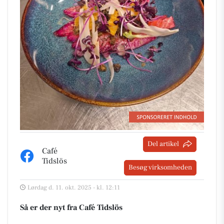
Del artikel
Café
Tidslös
Besøg virksomheden
Lørdag d. 11. okt. 2025 - kl. 12:11
Så er der nyt fra Café Tidslös