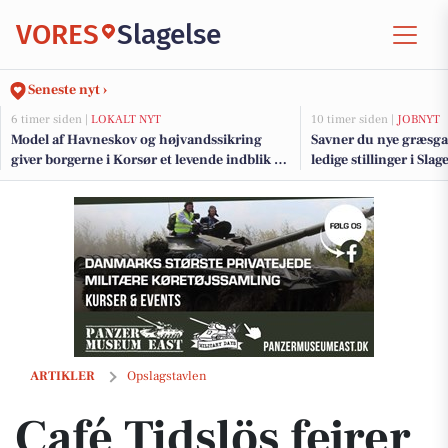
VORES
Slagelse
Seneste nyt ›
6 timer siden |
LOKALT NYT
10 timer siden |
JOBNYT
Model af Havneskov og højvandssikring
Savner du nye græsga
giver borgerne i Korsør et levende indblik i
ledige stillinger i Sl
kommende projekt
Café Tidslös fejrer succesfuld start på Dining Week med fulde huse
ARTIKLER
Opslagstavlen
Café Tidslös fejrer