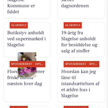
Kommune er
dagsordenen
faldet
ALARM112
ALARM112
Butikstyv anholdt
19-årig fra
ved supermarked i
Slagelse anholdt
Slagelse
for besiddelse og
salg af stoffer
SPONSORERET
OPSLAGSTAVLEN
SPONSORERET
SPONSORERET INDHOLD
Flore Vida skærer
Hvordan kan jeg
friske dahlia
låne til
næsten hver dag
istandsættelsen af
et ældre hus i
Slagelse