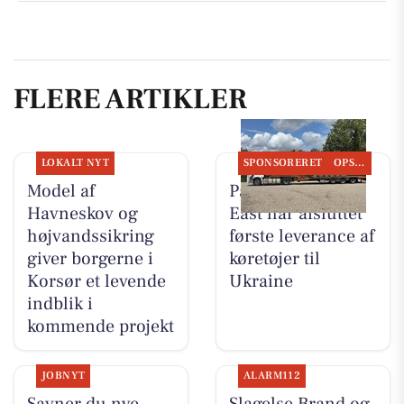
FLERE ARTIKLER
LOKALT NYT
SPONSORERET
OPSLAGSTAVLEN
Model af
PanzerMuseum
Havneskov og
East har afsluttet
højvandssikring
første leverance af
giver borgerne i
køretøjer til
Korsør et levende
Ukraine
indblik i
kommende projekt
JOBNYT
ALARM112
Savner du nye
Slagelse Brand og