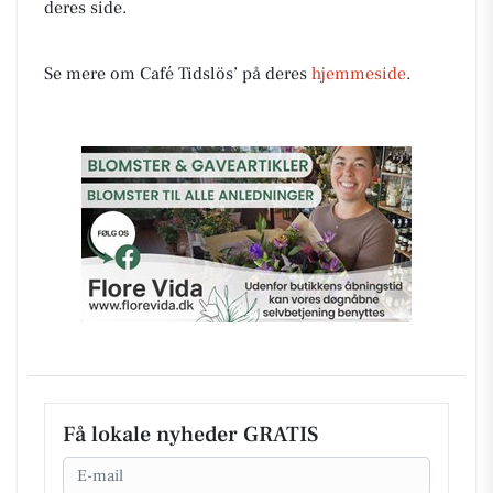
deres side.
Se mere om Café Tidslös’ på deres
hjemmeside
.
Få lokale nyheder GRATIS
Email