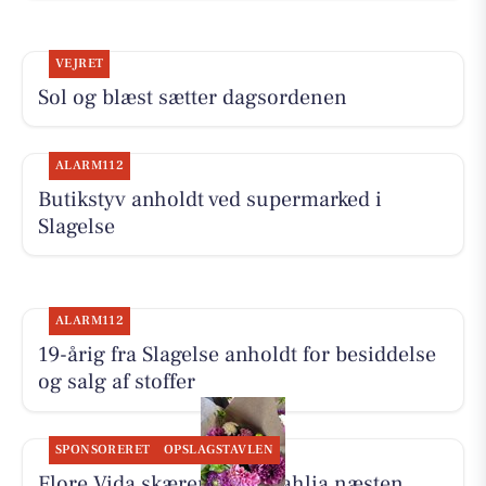
VEJRET
Sol og blæst sætter dagsordenen
ALARM112
Butikstyv anholdt ved supermarked i
Slagelse
ALARM112
19-årig fra Slagelse anholdt for besiddelse
og salg af stoffer
SPONSORERET
OPSLAGSTAVLEN
Flore Vida skærer friske dahlia næsten