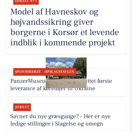
LOKALT NYT
Model af Havneskov og
højvandssikring giver
borgerne i Korsør et levende
indblik i kommende projekt
SPONSORERET
OPSLAGSTAVLEN
PanzerMuseum East har afsluttet første
leverance af køretøjer til Ukraine
JOBNYT
Savner du nye græsgange? - Her er nye
ledige stillinger i Slagelse og omegn