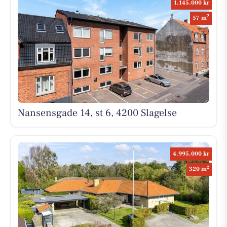
1.145.000 kr
2
57 m
Nansensgade 14, st 6, 4200 Slagelse
4.995.000 kr
2
320 m