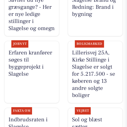
græsgange? - Her
Redning: Brand i
er nye ledige
bygning
stillinger i
Slagelse og omegn
JOBNYT
BOLIGMARKED
Erfaren kranfører
Lillerisvej 25A,
søges til
Kirke Stillinge i
byggeprojekt i
Slagelse er solgt
Slagelse
for 5.217.500 - se
køberen og 13
andre solgte
boliger
FAKTA OM
VEJRET
Indbrudsraten i
Sol og blæst
Slagelse
sætter