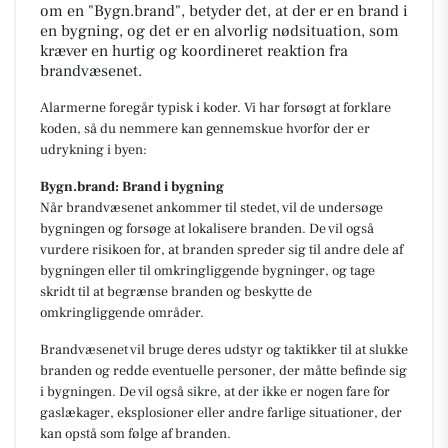
om en "Bygn.brand", betyder det, at der er en brand i
en bygning, og det er en alvorlig nødsituation, som
kræver en hurtig og koordineret reaktion fra
brandvæsenet.
Alarmerne foregår typisk i koder. Vi har forsøgt at forklare
koden, så du nemmere kan gennemskue hvorfor der er
udrykning i byen:
Bygn.brand: Brand i bygning
Når brandvæsenet ankommer til stedet, vil de undersøge
bygningen og forsøge at lokalisere branden. De vil også
vurdere risikoen for, at branden spreder sig til andre dele af
bygningen eller til omkringliggende bygninger, og tage
skridt til at begrænse branden og beskytte de
omkringliggende områder.
Brandvæsenet vil bruge deres udstyr og taktikker til at slukke
branden og redde eventuelle personer, der måtte befinde sig
i bygningen. De vil også sikre, at der ikke er nogen fare for
gaslækager, eksplosioner eller andre farlige situationer, der
kan opstå som følge af branden.