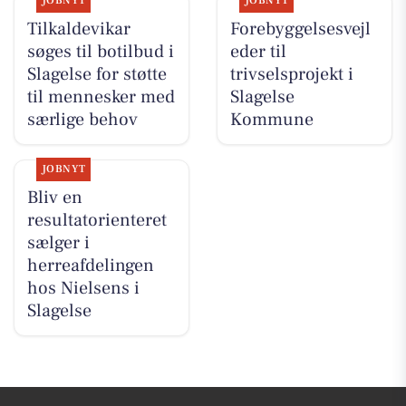
JOBNYT
JOBNYT
Tilkaldevikar
Forebyggelsesvejl
søges til botilbud i
eder til
Slagelse for støtte
trivselsprojekt i
til mennesker med
Slagelse
særlige behov
Kommune
JOBNYT
Bliv en
resultatorienteret
sælger i
herreafdelingen
hos Nielsens i
Slagelse