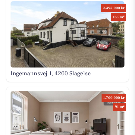
2.395.000 kr
2
165 m
Ingemannsvej 1, 4200 Slagelse
1.700.000 kr
2
91 m