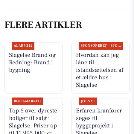
FLERE ARTIKLER
ALARM112
SPONSORERET
SPONSORERET INDHOLD
Slagelse Brand og
Hvordan kan jeg
Redning: Brand i
låne til
bygning
istandsættelsen af
et ældre hus i
Slagelse
BOLIGMARKED
JOBNYT
Top 6 over dyreste
Erfaren kranfører
boliger til salg i
søges til
Slagelse. Priser op
byggeprojekt i
til 11.995.000 kr
Slagelse