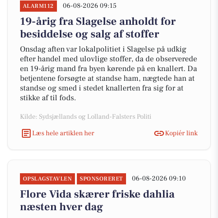
06-08-2026 09:15
ALARM112
19-årig fra Slagelse anholdt for
besiddelse og salg af stoffer
Onsdag aften var lokalpolitiet i Slagelse på udkig
efter handel med ulovlige stoffer, da de observerede
en 19-årig mand fra byen kørende på en knallert. Da
betjentene forsøgte at standse ham, nægtede han at
standse og smed i stedet knallerten fra sig for at
stikke af til fods.
Kilde: Sydsjællands og Lolland-Falsters Politi
Læs hele artiklen her
Kopiér link
06-08-2026 09:10
OPSLAGSTAVLEN
SPONSORERET
Flore Vida skærer friske dahlia
næsten hver dag