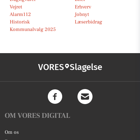
Vejret
Erhverv
Alarm112
Jobnyt
Historisk
Læserbidrag
Kommunalvalg 2025
VORES
Slagelse
OM VORES DIGITAL
Om os