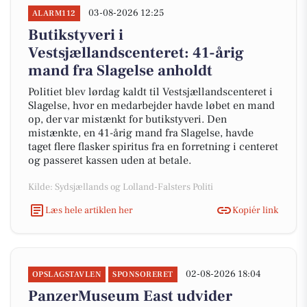
03-08-2026 12:25
ALARM112
Butikstyveri i
Vestsjællandscenteret: 41-årig
mand fra Slagelse anholdt
Politiet blev lørdag kaldt til Vestsjællandscenteret i
Slagelse, hvor en medarbejder havde løbet en mand
op, der var mistænkt for butikstyveri. Den
mistænkte, en 41-årig mand fra Slagelse, havde
taget flere flasker spiritus fra en forretning i centeret
og passeret kassen uden at betale.
Kilde: Sydsjællands og Lolland-Falsters Politi
Læs hele artiklen her
Kopiér link
02-08-2026 18:04
OPSLAGSTAVLEN
SPONSORERET
PanzerMuseum East udvider