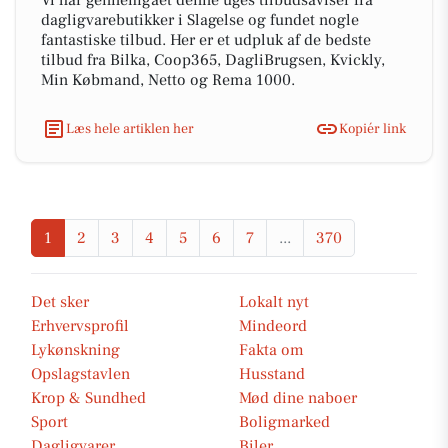
Vi har gennemgået denne uges tilbudsaviser fra
dagligvarebutikker i Slagelse og fundet nogle
fantastiske tilbud. Her er et udpluk af de bedste
tilbud fra Bilka, Coop365, DagliBrugsen, Kvickly,
Min Købmand, Netto og Rema 1000.
Læs hele artiklen her
Kopiér link
1
2
3
4
5
6
7
...
370
Det sker
Lokalt nyt
Erhvervsprofil
Mindeord
Lykønskning
Fakta om
Opslagstavlen
Husstand
Krop & Sundhed
Mød dine naboer
Sport
Boligmarked
Dagligvarer
Biler