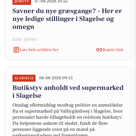
07-08-2026 10:55
JOBNYT
Savner du nye græsgange? - Her er
nye ledige stillinger i Slagelse og
omegn
Kilde: JobNet
Læs hele artiklen her
Kopiér link
06-08-2026 09:15
ALARM112
Butikstyv anholdt ved supermarked
i Slagelse
Onsdag eftermiddag modtog politiet en anmeldelse
fra et supermarked på Valbygårdsvej i Slagelse, hvor
personalet havde tilbageholdt en voldsom butikstyv.
Da betjentene ankom til stedet, fandt de flere
personer liggende oven på en mand på
parkeringspladsen ved forretningen.