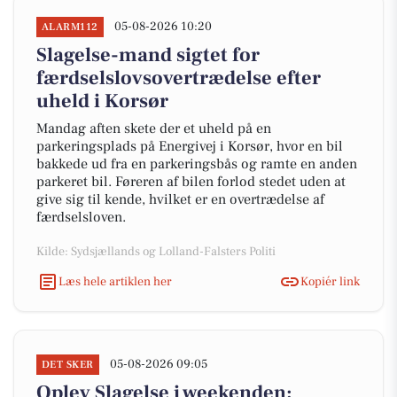
05-08-2026 10:20
ALARM112
Slagelse-mand sigtet for
færdselslovsovertrædelse efter
uheld i Korsør
Mandag aften skete der et uheld på en
parkeringsplads på Energivej i Korsør, hvor en bil
bakkede ud fra en parkeringsbås og ramte en anden
parkeret bil. Føreren af bilen forlod stedet uden at
give sig til kende, hvilket er en overtrædelse af
færdselsloven.
Kilde: Sydsjællands og Lolland-Falsters Politi
Læs hele artiklen her
Kopiér link
05-08-2026 09:05
DET SKER
Oplev Slagelse i weekenden: