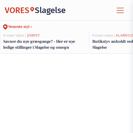
VORES
Slagelse
Seneste nyt ›
6 timer siden |
JOBNYT
8 timer siden |
ALARM112
Savner du nye græsgange? - Her er nye
Butikstyv anholdt ve
ledige stillinger i Slagelse og omegn
Slagelse