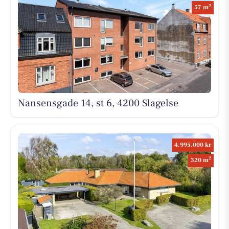
2
57 m
Nansensgade 14, st 6, 4200 Slagelse
4.995.000 kr
2
320 m