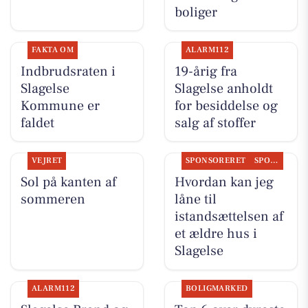
boliger
FAKTA OM
ALARM112
Indbrudsraten i
19-årig fra
Slagelse
Slagelse anholdt
Kommune er
for besiddelse og
faldet
salg af stoffer
VEJRET
SPONSORERET
SPONSORERET INDHOLD
Sol på kanten af
Hvordan kan jeg
sommeren
låne til
istandsættelsen af
et ældre hus i
Slagelse
ALARM112
BOLIGMARKED