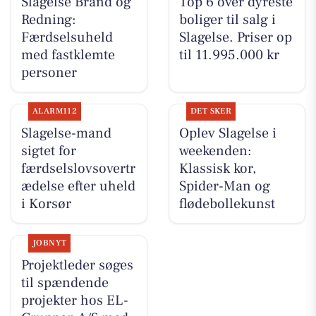
Slagelse Brand og
Top 6 over dyreste
Redning:
boliger til salg i
Færdselsuheld
Slagelse. Priser op
med fastklemte
til 11.995.000 kr
personer
ALARM112
DET SKER
Slagelse-mand
Oplev Slagelse i
sigtet for
weekenden:
færdselslovsovertr
Klassisk kor,
ædelse efter uheld
Spider-Man og
i Korsør
flødebollekunst
JOBNYT
Projektleder søges
til spændende
projekter hos EL-