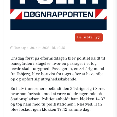
Del artikel
Torsdag d. 30. okt. 2025 - kl. 10:55
Onsdag først på eftermiddagen blev politiet kaldt til
banegården i Slagelse, hvor en passager i et tog
havde skabt utryghed. Passageren, en 34-årig mand
fra Esbjerg, blev bortvist fra toget efter at have råbt
op og opført sig utryghedsskabende.
En halv time senere befandt den 34-årige sig i Sorø,
hvor han fortsatte med at være udadreagerende på
Stationspladsen. Politiet anholdt ham klokken 14.37
og tog ham med til politistationen i Næstved. Han
blev løsladt igen klokken 19.42 samme dag.