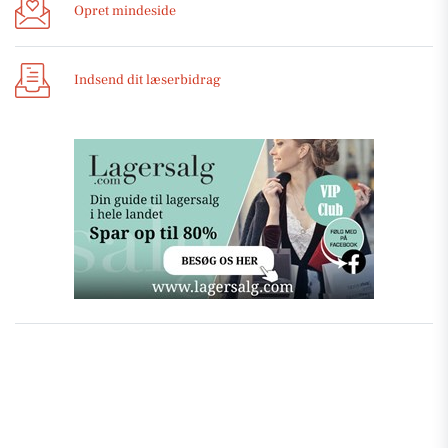
Opret mindeside
Indsend dit læserbidrag