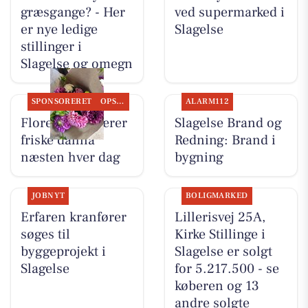
græsgange? - Her
ved supermarked i
er nye ledige
Slagelse
stillinger i
Slagelse og omegn
SPONSORERET
OPSLAGSTAVLEN
ALARM112
Flore Vida skærer
Slagelse Brand og
friske dahlia
Redning: Brand i
næsten hver dag
bygning
JOBNYT
BOLIGMARKED
Erfaren kranfører
Lillerisvej 25A,
søges til
Kirke Stillinge i
byggeprojekt i
Slagelse er solgt
Slagelse
for 5.217.500 - se
køberen og 13
andre solgte