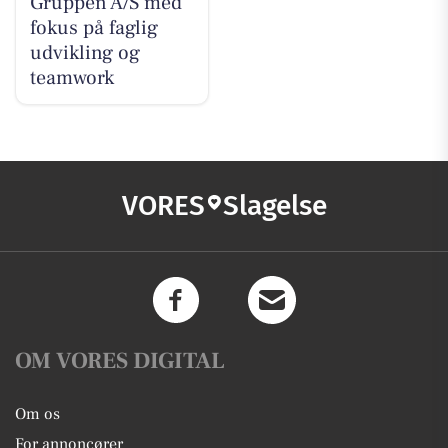
Gruppen A/S med
fokus på faglig
udvikling og
teamwork
VORES
Slagelse
OM VORES DIGITAL
Om os
For annoncører