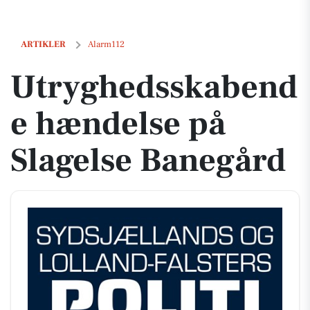
Utryghedsskabende hændelse på Slagelse Banegård
ARTIKLER
Alarm112
Utryghedsskabend
e hændelse på
Slagelse Banegård