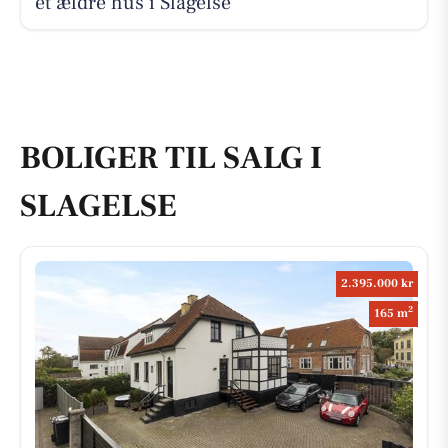
et ældre hus i Slagelse
BOLIGER TIL SALG I
SLAGELSE
2.395.000 kr
2
165 m