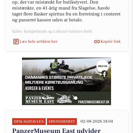
op, der var mistænkt for butikstyveri. Den
mistænkte, en 41-årig mand fra Slagelse, havde
taget flere flasker spiritus fra en forretning i centeret
og passeret kassen uden at betale.
Kilde: Sydsjællands og Lolland-Falsters Politi
Læs hele artiklen her
Kopiér link
02-08-2026 18:04
OPSLAGSTAVLEN
SPONSORERET
PanzerMuseum East udvider