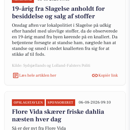
19-årig fra Slagelse anholdt for
besiddelse og salg af stoffer
Onsdag aften var lokalpolitiet i Slagelse på udkig
efter handel med ulovlige stoffer, da de observerede
en 19-årig mand fra byen kørende på en knallert. Da
betjentene forsøgte at standse ham, nægtede han at
standse og smed i stedet knallerten fra sig for at
stikke af til fods.
Kilde: Sydsjællands og Lolland-Falsters Politi
Læs hele artiklen her
Kopiér link
06-08-2026 09:10
OPSLAGSTAVLEN
SPONSORERET
Flore Vida skærer friske dahlia
næsten hver dag
Så er der nyt fra Flore Vida