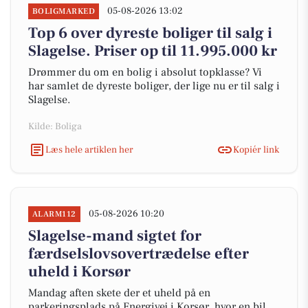
05-08-2026 13:02
BOLIGMARKED
Top 6 over dyreste boliger til salg i
Slagelse. Priser op til 11.995.000 kr
Drømmer du om en bolig i absolut topklasse? Vi
har samlet de dyreste boliger, der lige nu er til salg i
Slagelse.
Kilde: Boliga
Læs hele artiklen her
Kopiér link
05-08-2026 10:20
ALARM112
Slagelse-mand sigtet for
færdselslovsovertrædelse efter
uheld i Korsør
Mandag aften skete der et uheld på en
parkeringsplads på Energivej i Korsør, hvor en bil