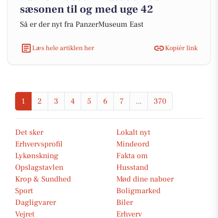
sæsonen til og med uge 42
Så er der nyt fra PanzerMuseum East
Læs hele artiklen her
Kopiér link
1
2
3
4
5
6
7
...
370
Det sker
Lokalt nyt
Erhvervsprofil
Mindeord
Lykønskning
Fakta om
Opslagstavlen
Husstand
Krop & Sundhed
Mød dine naboer
Sport
Boligmarked
Dagligvarer
Biler
Vejret
Erhverv