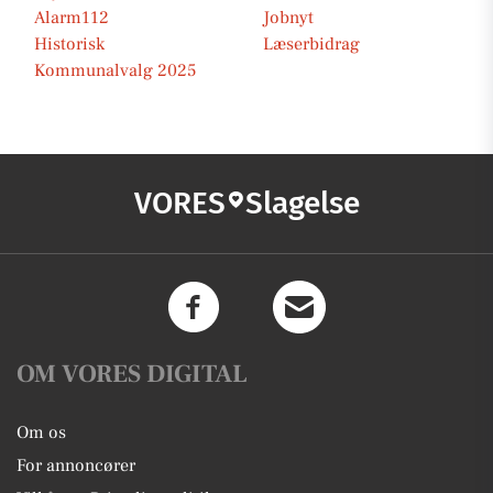
Alarm112
Jobnyt
Historisk
Læserbidrag
Kommunalvalg 2025
VORES
Slagelse
OM VORES DIGITAL
Om os
For annoncører