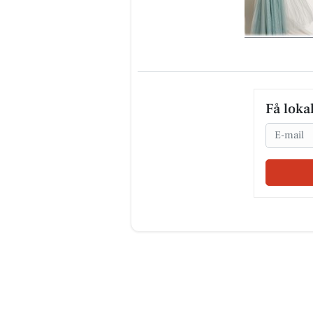
Få loka
Email