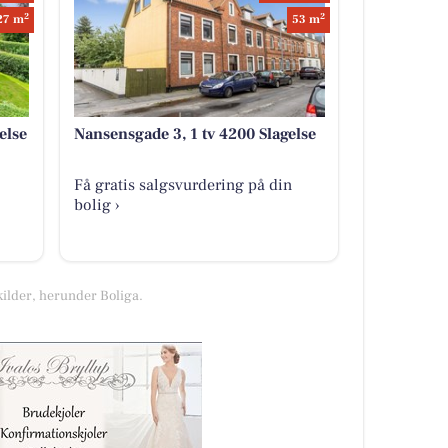
2
2
27 m
53 m
else
Nansensgade 3, 1 tv 4200 Slagelse
Få gratis salgsvurdering på din
bolig ›
kilder, herunder Boliga.