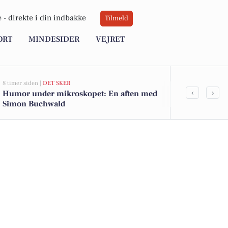
 -
direkte i din indbakke
Tilmeld
ORT
MINDESIDER
VEJRET
8 timer siden |
DET SKER
10 timer siden |
V
‹
›
Humor under mikroskopet: En aften med
Sol og somme
Simon Buchwald