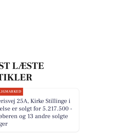
ST LÆSTE
TIKLER
LIGMARKED
erisvej 25A, Kirke Stillinge i
else er solgt for 5.217.500 -
øberen og 13 andre solgte
ger