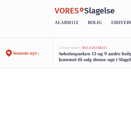
VORES
Slagelse
ALARM112
BOLIG
ERHVER
2 timer siden |
BOLIGMARKED
Seneste nyt ›
Søholmparken 13 og 9 andre boli
kommet til salg denne uge i Slagel
boligerne her.