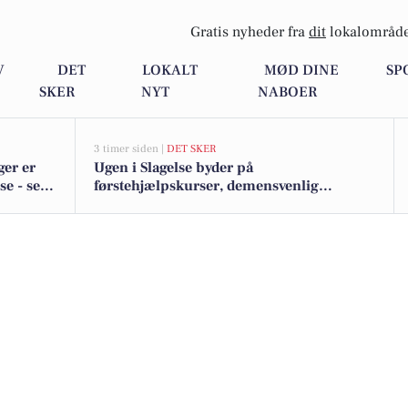
Gratis nyheder fra
dit
lokalområde
V
DET
LOKALT
MØD DINE
SP
SKER
NYT
NABOER
3 timer siden |
DET SKER
ger er
Ugen i Slagelse byder på
se - se
førstehjælpskurser, demensvenlig
fællessang, filmvisninger og meget mere