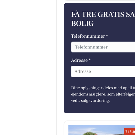
FÅ TRE GRATIS S
BOLIG
Telefonnummer *
Adresse *
Adresse
Dine oplysninger deles med op til t
ejendomsmæglere, som efterfølgend
vedr. salgsvurdering.
745.0