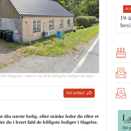
AL
19-å
besi
00 Slagelse, som er en af de billigste boliger til salg i
Del artikel
r din næste bolig, eller måske leder du efter et
 du i hvert fald de billigste boliger i Slagelse.