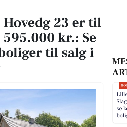
 595.000 kr.: Se de billigste boliger til salg i Slagelse her
 Hovedg 23 er til
 595.000 kr.: Se
boliger til salg i
ME
r
AR
BO
Lill
Slag
se k
boli