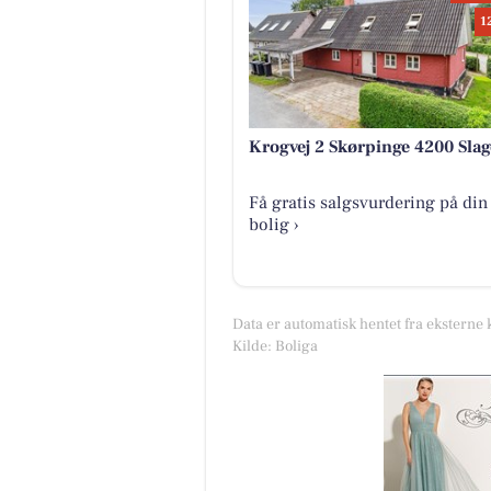
1
Krogvej 2 Skørpinge 4200 Slag
Få gratis salgsvurdering på din
bolig ›
Data er automatisk hentet fra eksterne 
Kilde: Boliga