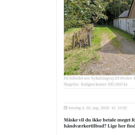
På billedet ses Nykøbingvej 20 Ørslev 42
Slagelse. Boligen koster 595.000 kr.
Søndag d. 02. aug. 2026 - kl. 10:02
Måske vil du ikke betale meget fo
håndværkertilbud? Lige her finder