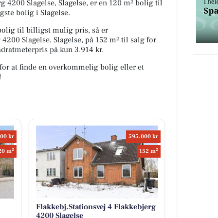
 4200 Slagelse, Slagelse, er en 120 m² bolig til
gste bolig i Slagelse.
lig til billigst mulig pris, så er
 4200 Slagelse, Slagelse, på 152 m² til salg for
adratmeterpris på kun 3.914 kr.
for at finde en overkommelig bolig eller et
!
00 kr
595.000 kr
2
2
20 m
152 m
Flakkebj.Stationsvej 4 Flakkebjerg
4200 Slagelse