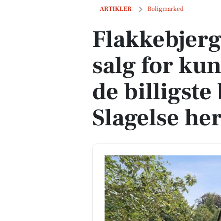
Flakkebjerg Hovedg 23 er til salg for kun
ARTIKLER
Boligmarked
Flakkebjerg
salg for kun
de billigste 
Slagelse he