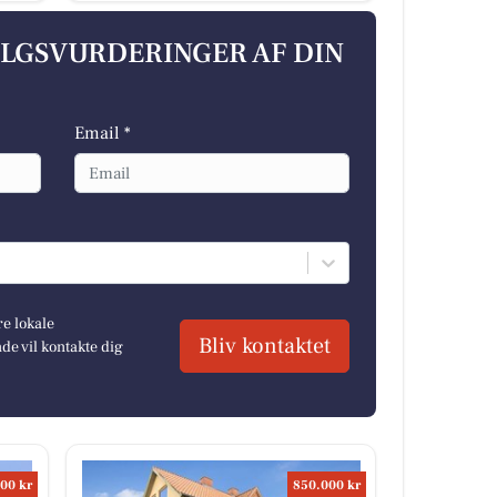
ALGSVURDERINGER AF DIN
Email *
re lokale
Bliv kontaktet
e vil kontakte dig
00 kr
850.000 kr