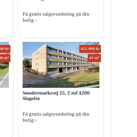
Få gratis salgsvurdering på din
bolig ›
00 kr
625.000 kr
2
2
00 m
43 m
Søndermarksvej 25, 2 mf 4200
Slagelse
Få gratis salgsvurdering på din
bolig ›