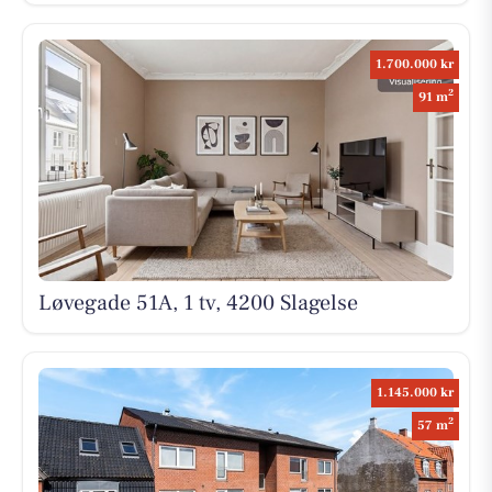
1.700.000 kr
2
91 m
Løvegade 51A, 1 tv, 4200 Slagelse
1.145.000 kr
2
57 m