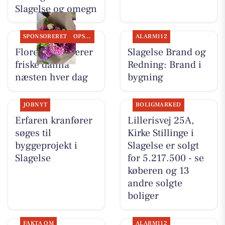
Slagelse og omegn
SPONSORERET
OPSLAGSTAVLEN
ALARM112
Flore Vida skærer
Slagelse Brand og
friske dahlia
Redning: Brand i
næsten hver dag
bygning
JOBNYT
BOLIGMARKED
Erfaren kranfører
Lillerisvej 25A,
søges til
Kirke Stillinge i
byggeprojekt i
Slagelse er solgt
Slagelse
for 5.217.500 - se
køberen og 13
andre solgte
boliger
FAKTA OM
ALARM112