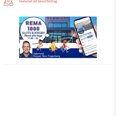
Indsend dit læserbidrag