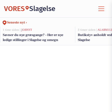
VORES
Slagelse
Seneste nyt ›
1 time siden |
JOBNYT
3 timer siden |
ALARM11
Savner du nye græsgange? - Her er nye
Butikstyv anholdt ve
ledige stillinger i Slagelse og omegn
Slagelse