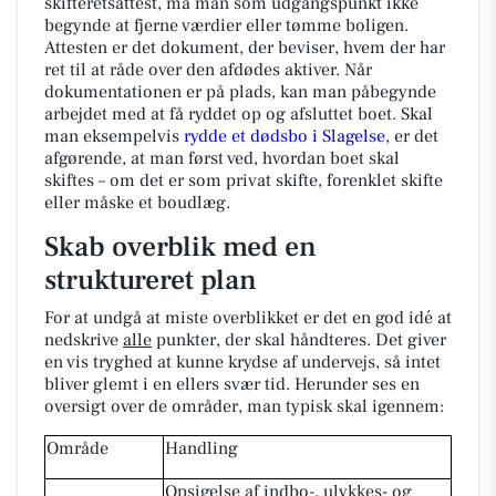
skifteretsattest, må man som udgangspunkt ikke
begynde at fjerne værdier eller tømme boligen.
Attesten er det dokument, der beviser, hvem der har
ret til at råde over den afdødes aktiver. Når
dokumentationen er på plads, kan man påbegynde
arbejdet med at få ryddet op og afsluttet boet. Skal
man eksempelvis
rydde et dødsbo i Slagelse
, er det
afgørende, at man først ved, hvordan boet skal
skiftes – om det er som privat skifte, forenklet skifte
eller måske et boudlæg.
Skab overblik med en
struktureret plan
For at undgå at miste overblikket er det en god idé at
nedskrive
alle
punkter, der skal håndteres. Det giver
en vis tryghed at kunne krydse af undervejs, så intet
bliver glemt i en ellers svær tid. Herunder ses en
oversigt over de områder, man typisk skal igennem:
Område
Handling
Opsigelse af indbo-, ulykkes- og