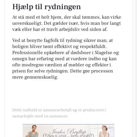
Hjælp til rydningen
At stå med et helt hjem, der skal tømmes, kan virke
uoverskueligt. Det gælder især, hvis man bor langt
væk eller har et travlt arbejdsliv ved siden af.
Ved at benytte fagfolk til rydning sikrer man, at
boligen bliver tømt effektivt og respektfuldt.
Professionelle opkøbere af dødsboer i Slagelse og
omegn har erfaring med at vurdere indbo og kan
ofte modregne værdien af møbler og effekter i
prisen for selve rydningen. Dette gør processen
mere gennemskuelig.
Dette indhold er annoncørbetalt og er produceret i
samarbejde med en annoncør.