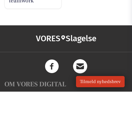
teamwork
VORES
Slagelse
Tilmeld nyhedsbrev
OM VORES DIGITAL
Om os
For annoncører
Vilkår og Privatlivspolitik
Kontakt VORES Digital