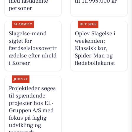
med fastklemte
til 11.995.000 kr
personer
ALARM112
DET SKER
Slagelse-mand
Oplev Slagelse i
sigtet for
weekenden:
færdselslovsovertr
Klassisk kor,
ædelse efter uheld
Spider-Man og
i Korsør
flødebollekunst
JOBNYT
Projektleder søges
til spændende
projekter hos EL-
Gruppen A/S med
fokus på faglig
udvikling og