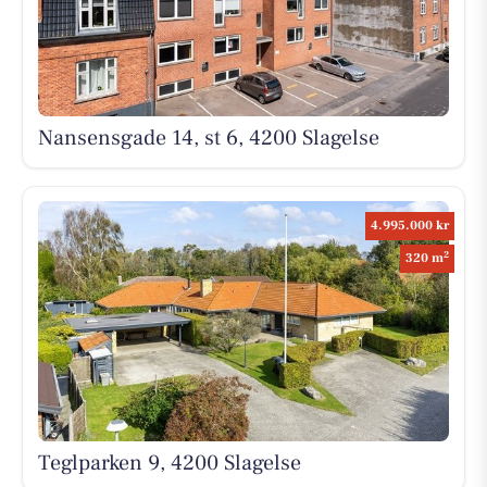
Nansensgade 14, st 6, 4200 Slagelse
4.995.000 kr
2
320 m
Teglparken 9, 4200 Slagelse