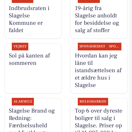
Indbrudsraten i
19-årig fra
Slagelse
Slagelse anholdt
Kommune er
for besiddelse og
faldet
salg af stoffer
VEJRET
SPONSORERET
SPONSORERET INDHOLD
Sol på kanten af
Hvordan kan jeg
sommeren
låne til
istandsættelsen af
et ældre hus i
Slagelse
ALARM112
BOLIGMARKED
Slagelse Brand og
Top 6 over dyreste
Redning:
boliger til salg i
Færdselsuheld
Slagelse. Priser op