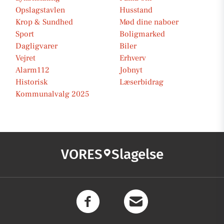
Opslagstavlen
Husstand
Krop & Sundhed
Mød dine naboer
Sport
Boligmarked
Dagligvarer
Biler
Vejret
Erhverv
Alarm112
Jobnyt
Historisk
Læserbidrag
Kommunalvalg 2025
VORES
Slagelse