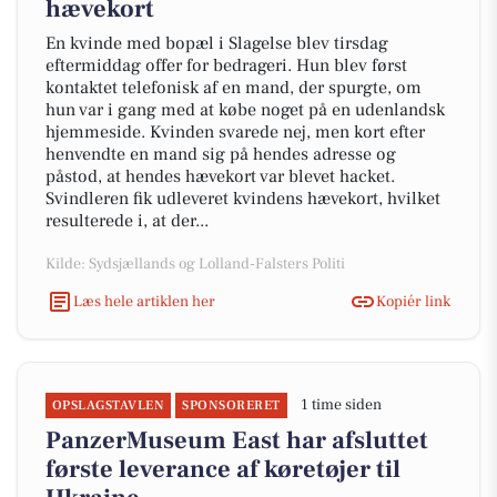
hævekort
En kvinde med bopæl i Slagelse blev tirsdag
eftermiddag offer for bedrageri. Hun blev først
kontaktet telefonisk af en mand, der spurgte, om
hun var i gang med at købe noget på en udenlandsk
hjemmeside. Kvinden svarede nej, men kort efter
henvendte en mand sig på hendes adresse og
påstod, at hendes hævekort var blevet hacket.
Svindleren fik udleveret kvindens hævekort, hvilket
resulterede i, at der...
Kilde: Sydsjællands og Lolland-Falsters Politi
Læs hele artiklen her
Kopiér link
1 time siden
OPSLAGSTAVLEN
SPONSORERET
PanzerMuseum East har afsluttet
første leverance af køretøjer til