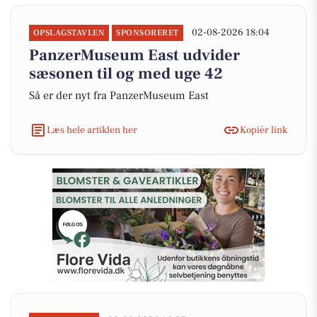
02-08-2026 18:04
OPSLAGSTAVLEN
SPONSORERET
PanzerMuseum East udvider
sæsonen til og med uge 42
Så er der nyt fra PanzerMuseum East
Læs hele artiklen her
Kopiér link