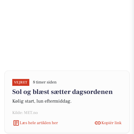
8 timer siden
VEJRET
Sol og blæst sætter dagsordenen
Kølig start, lun eftermiddag.
Kilde: MET.no
Læs hele artiklen her
Kopiér link