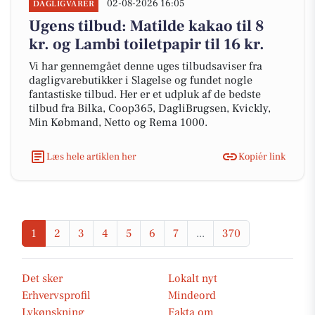
02-08-2026 16:05
DAGLIGVARER
Ugens tilbud: Matilde kakao til 8
kr. og Lambi toiletpapir til 16 kr.
Vi har gennemgået denne uges tilbudsaviser fra
dagligvarebutikker i Slagelse og fundet nogle
fantastiske tilbud. Her er et udpluk af de bedste
tilbud fra Bilka, Coop365, DagliBrugsen, Kvickly,
Min Købmand, Netto og Rema 1000.
Læs hele artiklen her
Kopiér link
1
2
3
4
5
6
7
...
370
Det sker
Lokalt nyt
Erhvervsprofil
Mindeord
Lykønskning
Fakta om