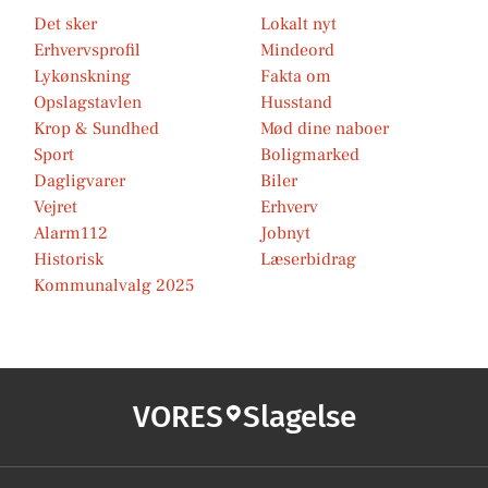
Det sker
Lokalt nyt
Erhvervsprofil
Mindeord
Lykønskning
Fakta om
Opslagstavlen
Husstand
Krop & Sundhed
Mød dine naboer
Sport
Boligmarked
Dagligvarer
Biler
Vejret
Erhverv
Alarm112
Jobnyt
Historisk
Læserbidrag
Kommunalvalg 2025
VORES
Slagelse