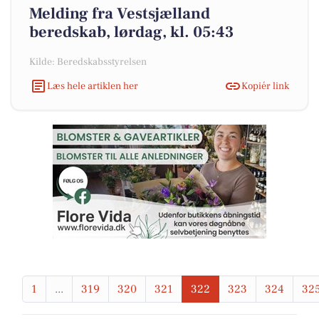
Melding fra Vestsjælland
beredskab, lørdag, kl. 05:43
Kilde: Beredskabsstyrelsen
Læs hele artiklen her
Kopiér link
1
...
319
320
321
322
323
324
32