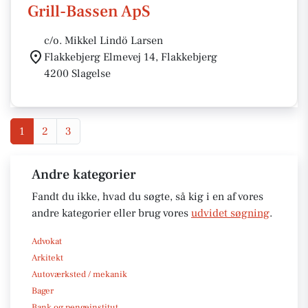
Grill-Bassen ApS
c/o. Mikkel Lindö Larsen
Flakkebjerg Elmevej 14, Flakkebjerg
4200 Slagelse
1
2
3
Andre kategorier
Fandt du ikke, hvad du søgte, så kig i en af vores
andre kategorier eller brug vores
udvidet søgning
.
Advokat
Arkitekt
Autoværksted / mekanik
Bager
Bank og pengeinstitut