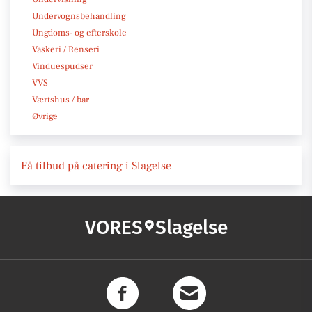
Undervognsbehandling
Ungdoms- og efterskole
Vaskeri / Renseri
Vinduespudser
VVS
Værtshus / bar
Øvrige
Få tilbud på catering i Slagelse
VORES
Slagelse