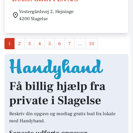
Vestergårdsvej 2, Hejninge
4200 Slagelse
1
2
3
4
5
6
7
...
10
Få billig hjælp fra
private i Slagelse
Beskriv din opgave og modtag gratis bud fra lokale
med Handyhand.