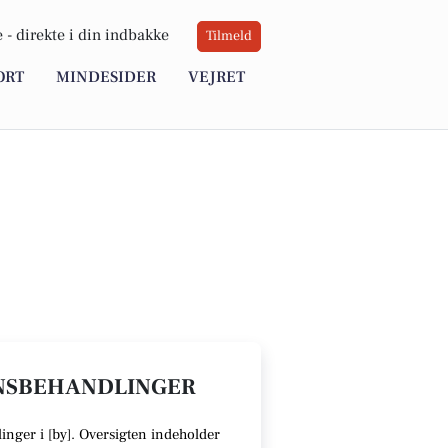
 -
direkte i din indbakke
Tilmeld
ORT
MINDESIDER
VEJRET
GNSBEHANDLINGER
inger i [
by
].
Oversigten indeholder