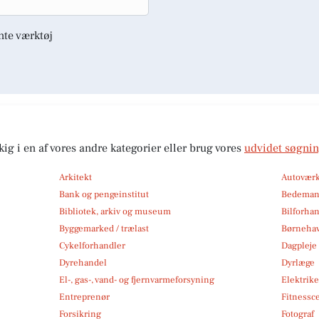
nte værktøj
kig i en af vores andre kategorier eller brug vores
udvidet søgni
Arkitekt
Autoværk
Bank og pengeinstitut
Bedema
Bibliotek, arkiv og museum
Bilforha
Byggemarked / trælast
Børneha
Cykelforhandler
Dagpleje
Dyrehandel
Dyrlæge
El-, gas-, vand- og fjernvarmeforsyning
Elektrike
Entreprenør
Fitnessc
Forsikring
Fotograf