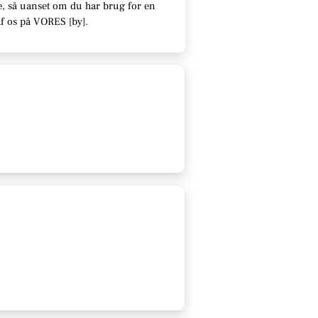
e
, så uanset om du har brug for en
af os på VORES [
by
]
.