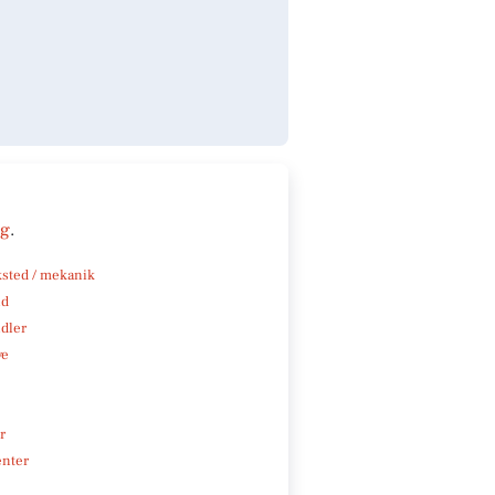
ng
.
sted / mekanik
nd
ndler
ve
r
enter