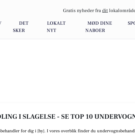
Gratis nyheder fra
dit
lokalområde
V
DET
LOKALT
MØD DINE
SP
SKER
NYT
NABOER
NG I SLAGELSE - SE TOP 10 UNDERVO
sbehandler
for dig i [
by
]. I vores overblik finder du undervognsbehandl