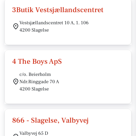
3Butik Vestsjællandscentret
Vestsjællandscentret 10 A, 1. 106
4200 Slagelse
4 The Boys ApS
c/o. Beierholm
Ndr.Ringgade 70 A
4200 Slagelse
866 - Slagelse, Valbyvej
Valbyvej 65 D