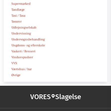
Supermarked
Tandlæge
Taxi / Taxa
Tømrer
Udlejningselskab
Undervisning
Undervognsbehandling
Ungdoms- og efterskole
Vaskeri / Renseri
Vinduespudser
VVS
Værtshus / bar
Øvrige
VORES
Slagelse