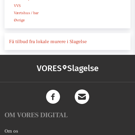
VVS
Værtshus / bar
Øvrige
Få tilbud fra lokale murere i Slagelse
VORES
Slagelse
OM VORES DIGITAL
Om os