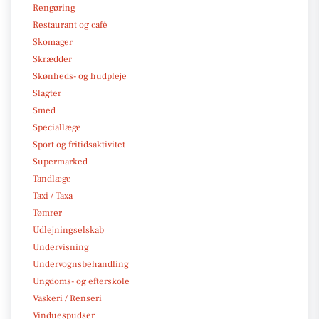
Rengøring
Restaurant og café
Skomager
Skrædder
Skønheds- og hudpleje
Slagter
Smed
Speciallæge
Sport og fritidsaktivitet
Supermarked
Tandlæge
Taxi / Taxa
Tømrer
Udlejningselskab
Undervisning
Undervognsbehandling
Ungdoms- og efterskole
Vaskeri / Renseri
Vinduespudser