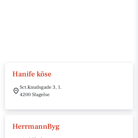
Hanife köse
Sct.Knudsgade 3, 1.
4200 Slagelse
HerrmannByg