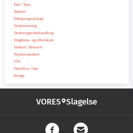
Taxi / Taxa
Tømrer
Udlejningselskab
Undervisning
Undervognsbehandling
Ungdoms- og efterskole
Vaskeri / Renseri
Vinduespudser
VVS
Værtshus / bar
Øvrige
VORES
Slagelse