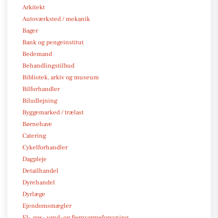
Arkitekt
Autoværksted / mekanik
Bager
Bank og pengeinstitut
Bedemand
Behandlingstilbud
Bibliotek, arkiv og museum
Bilforhandler
Biludlejning
Byggemarked / trælast
Børnehave
Catering
Cykelforhandler
Dagpleje
Detailhandel
Dyrehandel
Dyrlæge
Ejendomsmægler
El-, gas-, vand- og fjernvarmeforsyning