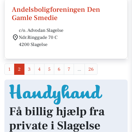
Andelsboligforeningen Den
Gamle Smedie
c/o. Advodan Slagelse
Ndr.Ringgade 70 C
4200 Slagelse
1
2
3
4
5
6
7
...
26
Få billig hjælp fra
private i Slagelse