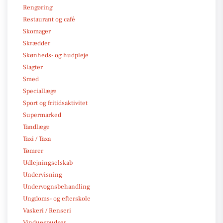
Rengøring
Restaurant og café
Skomager
Skrædder
Skønheds- og hudpleje
Slagter
Smed
Speciallæge
Sport og fritidsaktivitet
Supermarked
Tandlæge
Taxi / Taxa
Tømrer
Udlejningselskab
Undervisning
Undervognsbehandling
Ungdoms- og efterskole
Vaskeri / Renseri
Vinduespudser